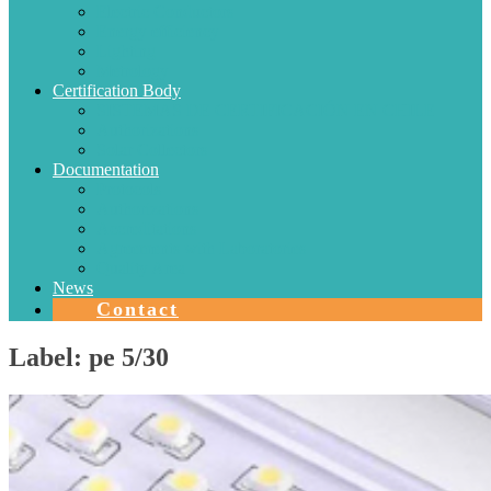
Electric Conductors
Energy efficiency
Lighting
Metrology
Certification Body
SISTEMAS DE CERTIFICACIÓN EN CHILE
Authorizations
Solar Collectors
Documentation
Protocols
Authorizations
Accreditations
Agreements with Laboratories
Quality Area
News
Contact
Label:
pe 5/30