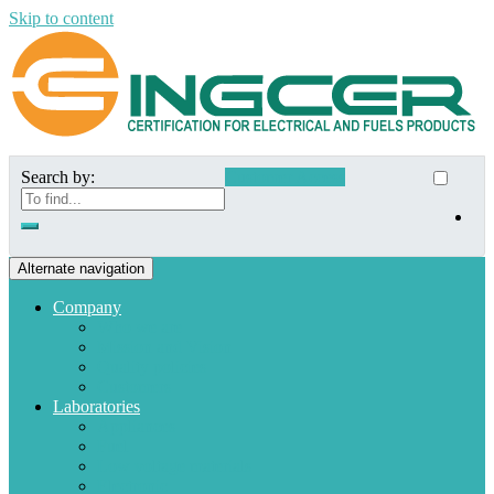
Skip to content
Search by:
Customer Access
Alternate navigation
Company
Who we are
Mission and Vision
Quality policies
Customers
Laboratories
Appliances
Fuel
Low voltage materials
Electronic