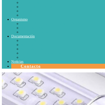
Conductores Eléctricos
Eficiencia Energética
Iluminación
Metrología
Organismo
SISTEMAS DE CERTIFICACIÓN EN CHILE
Autorizaciones
Colectores Solares
Documentación
Protocolos
Autorizaciones
Acreditaciones
Convenios con laboratorios
Calidad
Noticias
Contacto