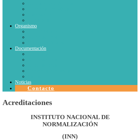
Conductores Eléctricos
Eficiencia Energética
Iluminación
Metrología
Organismo
SISTEMAS DE CERTIFICACIÓN EN CHILE
Autorizaciones
Colectores Solares
Documentación
Protocolos
Autorizaciones
Acreditaciones
Convenios con laboratorios
Calidad
Noticias
Contacto
Acreditaciones
INSTITUTO NACIONAL DE
NORMALIZACIÓN
(INN)