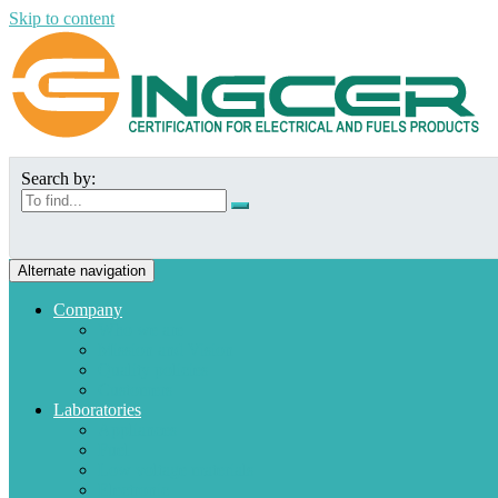
Skip to content
Search by:
Alternate navigation
Company
Who we are
Mission and Vision
Quality policies
Customers
Laboratories
Appliances
Fuel
Low voltage materials
Electronic