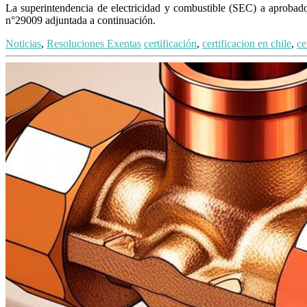
La superintendencia de electricidad y combustible (SEC) a aprobado 
n°29009 adjuntada a continuación.
Noticias
,
Resoluciones Exentas
certificación
,
certificacion en chile
,
ce