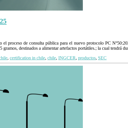
025
do el proceso de consulta pública para el nuevo protocolo PC Nº50:202
amos, destinados a alimentar artefactos portátiles.; la cual tendrá d
chile
,
certification in chile
,
chile
,
INGCER
,
productos
,
SEC