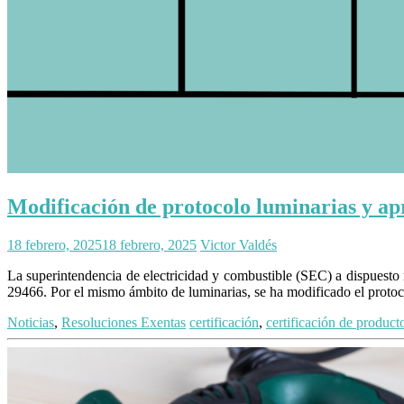
Modificación de protocolo luminarias y apr
18 febrero, 2025
18 febrero, 2025
Victor Valdés
La superintendencia de electricidad y combustible (SEC) a dispuesto
29466. Por el mismo ámbito de luminarias, se ha modificado el proto
Noticias
,
Resoluciones Exentas
certificación
,
certificación de producto