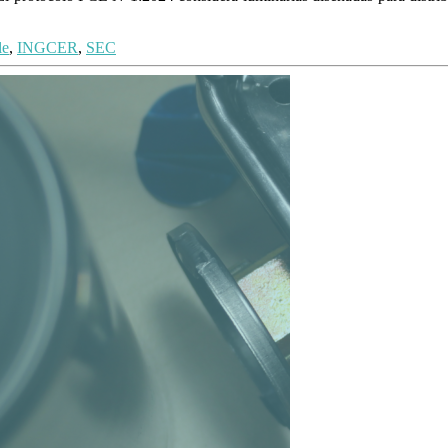
le
,
INGCER
,
SEC