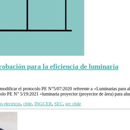
obación para la eficiencia de luminaria
 modificar el protocolo PE N°5/07:2020 referente a «Luminarias para a
colo PE N° 5/19:2021 «luminaria proyector (proyector de área) para a
s electricos
,
chile
,
INGCER
,
SEC
,
sec chile