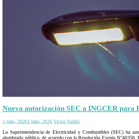
Nueva autorización SEC a INGCER para 
1 julio, 2026
1 julio, 2026
Victor Valdés
La Superintendencia de Electricidad y Combustibles (SEC) ha aut
alumbrado público, de acuerdo con la Resolución Exenta N°40358. El p