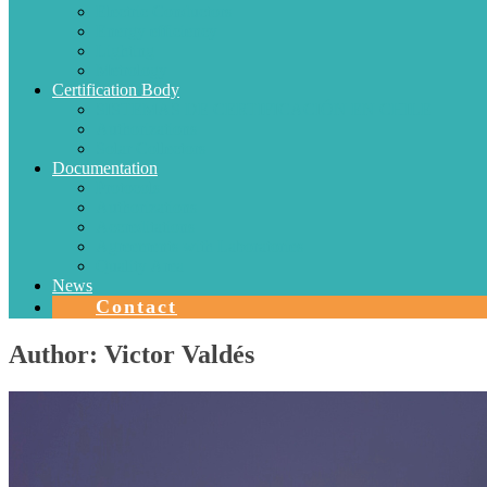
Electric Conductors
Energy efficiency
Lighting
Metrology
Certification Body
SISTEMAS DE CERTIFICACIÓN EN CHILE
Authorizations
Solar Collectors
Documentation
Protocols
Authorizations
Accreditations
Agreements with Laboratories
Quality Area
News
Contact
Author:
Victor Valdés