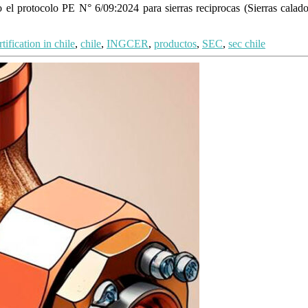
el protocolo PE N° 6/09:2024 para sierras reciprocas (Sierras calado
rtification in chile
,
chile
,
INGCER
,
productos
,
SEC
,
sec chile