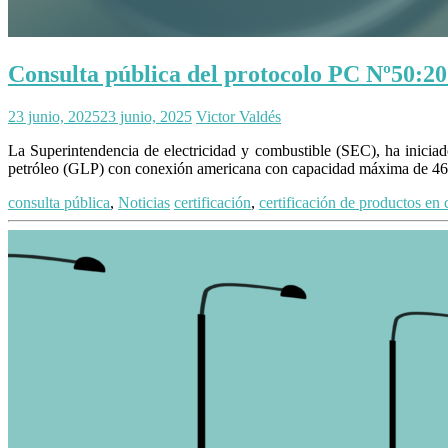
Consulta pública del protocolo PC Nº50:2
23 junio, 2025
23 junio, 2025
Victor Valdés
La Superintendencia de electricidad y combustible (SEC), ha inicia
petróleo (GLP) con conexión americana con capacidad máxima de 465 gr
consulta pública
,
Noticias
certificación
,
certificación de productos en 