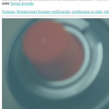
entre
Seguir leyendo
Noticias
,
Resoluciones Exentas
certificación
,
certification in chile
,
chi