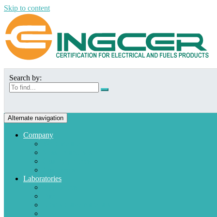
Skip to content
Search by:
Alternate navigation
Company
Who we are
Mission and Vision
Quality policies
Customers
Laboratories
Appliances
Fuel
Low voltage materials
Electronic