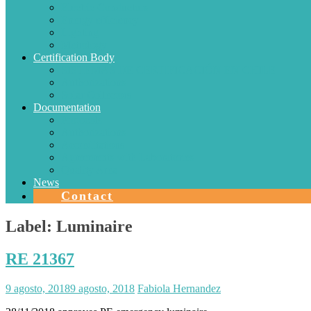
Electric Conductors
Energy efficiency
Lighting
Metrology
Certification Body
SISTEMAS DE CERTIFICACIÓN EN CHILE
Authorizations
Solar Collectors
Documentation
Protocols
Authorizations
Accreditations
Agreements with Laboratories
Quality Area
News
Contact
Label:
Luminaire
RE 21367
9 agosto, 2018
9 agosto, 2018
Fabiola Hernandez