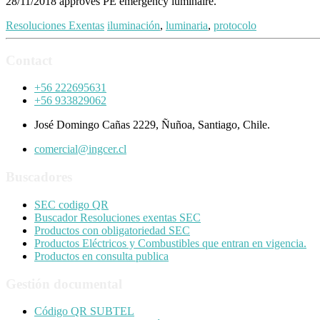
28/11/2018 approves PE emergency luminaire.
Resoluciones Exentas
iluminación
,
luminaria
,
protocolo
Contact
+56 222695631
+56 933829062
José Domingo Cañas 2229, Ñuñoa, Santiago, Chile.
comercial@ingcer.cl
Buscadores
SEC codigo QR
Buscador Resoluciones exentas SEC
Productos con obligatoriedad SEC
Productos Eléctricos y Combustibles que entran en vigencia.
Productos en consulta publica
Gestión documental
Código QR SUBTEL