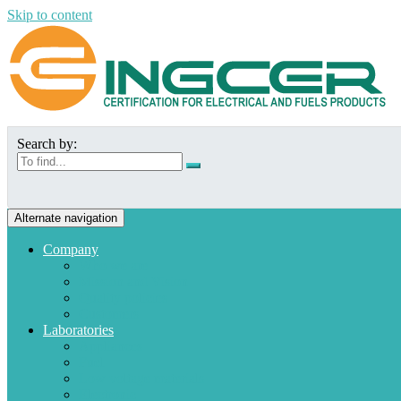
Skip to content
Search by:
Alternate navigation
Company
Who we are
Mission and Vision
Quality policies
Customers
Laboratories
Appliances
Fuel
Low voltage materials
Electronic