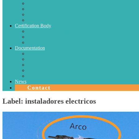
Electric Conductors
Energy efficiency
Lighting
Metrology
Certification Body
SISTEMAS DE CERTIFICACIÓN EN CHILE
Authorizations
Solar Collectors
Documentation
Protocols
Authorizations
Accreditations
Agreements with Laboratories
Quality Area
News
Contact
Label:
instaladores electricos