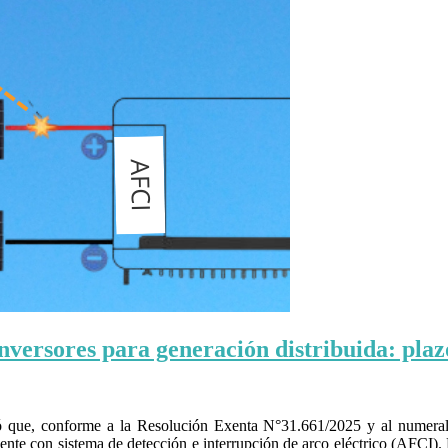
versores para generación distribuida: plaz
ó que, conforme a la Resolución Exenta N°31.661/2025 y al numeral 
nte con sistema de detección e interrupción de arco eléctrico (AFCI). P