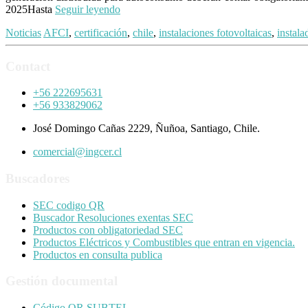
2025Hasta
Seguir leyendo
Noticias
AFCI
,
certificación
,
chile
,
instalaciones fotovoltaicas
,
instala
Contact
+56 222695631
+56 933829062
José Domingo Cañas 2229, Ñuñoa, Santiago, Chile.
comercial@ingcer.cl
Buscadores
SEC codigo QR
Buscador Resoluciones exentas SEC
Productos con obligatoriedad SEC
Productos Eléctricos y Combustibles que entran en vigencia.
Productos en consulta publica
Gestión documental
Código QR SUBTEL