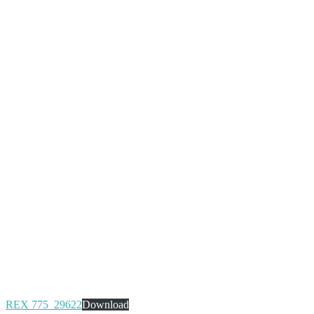
REX 775_29622
Download