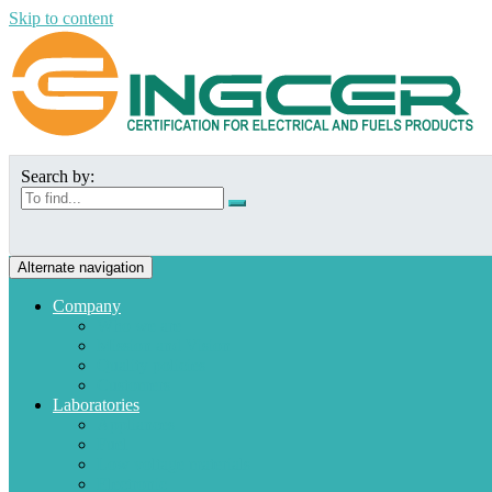
Skip to content
Search by:
Alternate navigation
Company
Who we are
Mission and Vision
Quality policies
Customers
Laboratories
Appliances
Fuel
Low voltage materials
Electronic