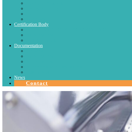
Electric Conductors
Energy efficiency
Lighting
Metrology
Certification Body
SISTEMAS DE CERTIFICACIÓN EN CHILE
Authorizations
Solar Collectors
Documentation
Protocols
Authorizations
Accreditations
Agreements with Laboratories
Quality Area
News
Contact