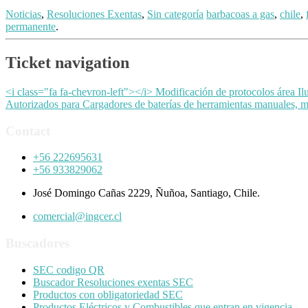
Noticias
,
Resoluciones Exentas
,
Sin categoría
barbacoas a gas
,
chile
,
permanente
.
Ticket navigation
<i class="fa fa-chevron-left"></i> Modificación de protocolos área I
Autorizados para Cargadores de baterías de herramientas manuales, ma
Contact
+56 222695631
+56 933829062
José Domingo Cañas 2229, Ñuñoa, Santiago, Chile.
comercial@ingcer.cl
Buscadores
SEC codigo QR
Buscador Resoluciones exentas SEC
Productos con obligatoriedad SEC
Productos Eléctricos y Combustibles que entran en vigencia.