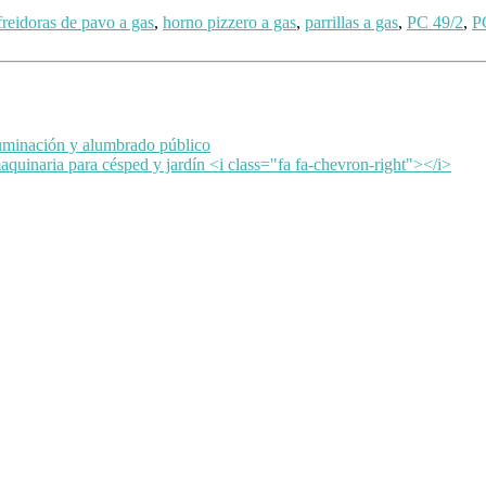
freidoras de pavo a gas
,
horno pizzero a gas
,
parrillas a gas
,
PC 49/2
,
P
luminación y alumbrado público
quinaria para césped y jardín <i class="fa fa-chevron-right"></i>