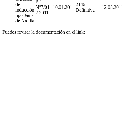
PE
de
2146
N°7/01-
10.01.2011
12.08.2011
inducción
Definitiva
2:2011
tipo Jaula
de Ardilla
Puedes revisar la documentación en el link: