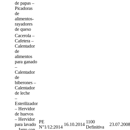
de papas –
Picadoras
de
alimentos-
rayadores
de queso
Cacerola –
Cafetera –
Calentador
de
alimentos
para ganado
–
Calentador
de
biberones –
Calentador
de leche
–
Esterilizador
– Hervidor
de huevos
– Hervidor
PE
1100
para lavado
16.10.2014
23.07.200
N°1/12:2014
Definitiva
– Jarro con