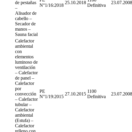
de pestañas
25.10.2018
23.07.200
N°1/16:2018
Definitiva
–
Alisador de
cabello –
Secador de
manos –
Sauna facial
Calefactor
ambiental
con
elementos
luminoso de
ventilación
– Calefactor
de panel –
Calefactor
por
PE
1100
convección
27.10.2015
23.07.200
N°1/19:2015
Definitiva
– Calefactor
tubular –
Calefactor
ambiental
(Estufa) –
Calefactor
relleno con