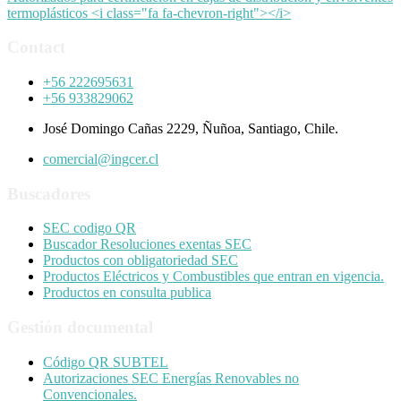
termoplásticos <i class="fa fa-chevron-right"></i>
Contact
+56 222695631
+56 933829062
José Domingo Cañas 2229, Ñuñoa, Santiago, Chile.
comercial@ingcer.cl
Buscadores
SEC codigo QR
Buscador Resoluciones exentas SEC
Productos con obligatoriedad SEC
Productos Eléctricos y Combustibles que entran en vigencia.
Productos en consulta publica
Gestión documental
Código QR SUBTEL
Autorizaciones SEC Energías Renovables no
Convencionales.