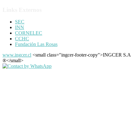
Links Externos
SEC
INN
CORNELEC
CCHC
Fundación Las Rosas
www.ingcer.cl
<small class="ingcer-footer-copy">INGCER S.A
®</small>