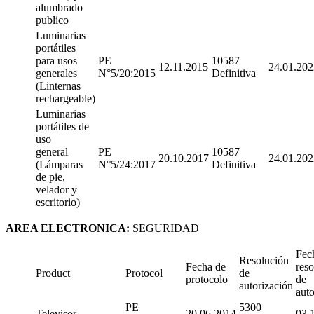
alumbrado
publico
Luminarias
portátiles
para usos
PE
10587
12.11.2015
24.01.202
generales
N°5/20:2015
Definitiva
(Linternas
rechargeable)
Luminarias
portátiles de
uso
general
PE
10587
20.10.2017
24.01.202
(Lámparas
N°5/24:2017
Definitiva
de pie,
velador y
escritorio)
AREA ELECTRONICA:
SEGURIDAD
Fec
Resolución
Fecha de
reso
Product
Protocol
de
protocolo
de
autorización
auto
PE
5300
Televisor
20.06.2014
03.