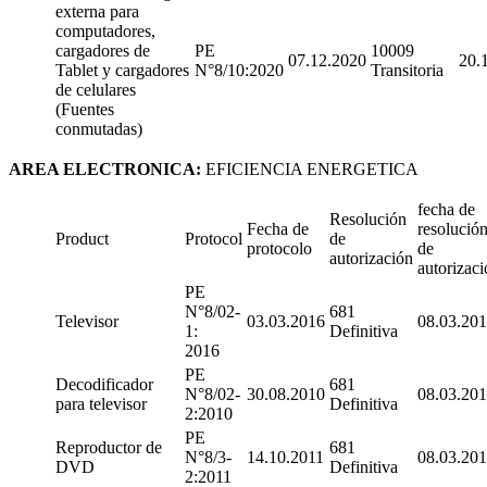
externa para
computadores,
cargadores de
PE
10009
07.12.2020
20.
Tablet y cargadores
N°8/10:2020
Transitoria
de celulares
(Fuentes
conmutadas)
AREA ELECTRONICA:
EFICIENCIA ENERGETICA
fecha de
Resolución
Fecha de
resolució
Product
Protocol
de
protocolo
de
autorización
autorizac
PE
N°8/02-
681
Televisor
03.03.2016
08.03.201
1:
Definitiva
2016
PE
Decodificador
681
N°8/02-
30.08.2010
08.03.201
para televisor
Definitiva
2:2010
PE
Reproductor de
681
N°8/3-
14.10.2011
08.03.201
DVD
Definitiva
2:2011