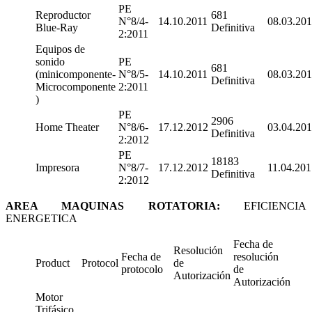
PE
Reproductor
681
N°8/4-
14.10.2011
08.03.201
Blue-Ray
Definitiva
2:2011
Equipos de
sonido
PE
681
(minicomponente-
N°8/5-
14.10.2011
08.03.201
Definitiva
Microcomponente
2:2011
)
PE
2906
Home Theater
N°8/6-
17.12.2012
03.04.20
Definitiva
2:2012
PE
18183
Impresora
N°8/7-
17.12.2012
11.04.201
Definitiva
2:2012
AREA MAQUINAS ROTATORIA:
EFICIENCIA
ENERGETICA
Fecha de
Resolución
Fecha de
resolución
Product
Protocol
de
protocolo
de
Autorización
Autorización
Motor
Trifásico