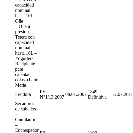
capacidad
nominal
hasta 10L –
Olla
– Olla a
presión –
Tetera con
capacidad
nominal
hasta 10L –
Yogurtera –
Recipiente
para
calentar
colas a baño
Maria
PE
1849
Freidora
08.01.2007
12.07.2011
N°1/13:2007
Definitiva
Secadores
de cabellos
–
Ondulador
–
Encrespador
PE
1100