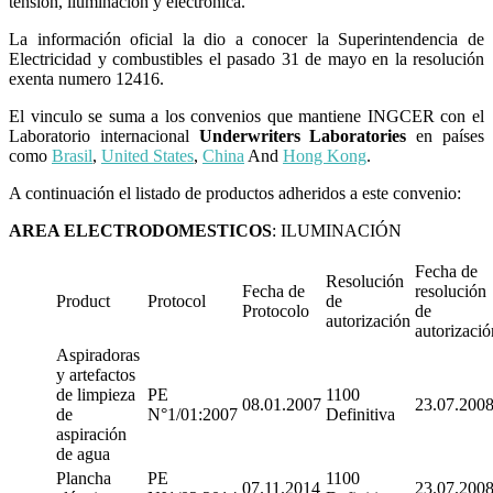
tensión, iluminación y electrónica.
La información oficial la dio a conocer la Superintendencia de
Electricidad y combustibles el pasado 31 de mayo en la resolución
exenta numero 12416.
El vinculo se suma a los convenios que mantiene INGCER con el
Laboratorio internacional
Underwriters Laboratories
en países
como
Brasil
,
United States
,
China
And
Hong Kong
.
A continuación el listado de productos adheridos a este convenio:
AREA ELECTRODOMESTICOS
: ILUMINACIÓN
Fecha de
Resolución
Fecha de
resolución
Product
Protocol
de
Protocolo
de
autorización
autorizació
Aspiradoras
y artefactos
de limpieza
PE
1100
08.01.2007
23.07.200
de
N°1/01:2007
Definitiva
aspiración
de agua
Plancha
PE
1100
07.11.2014
23.07.200