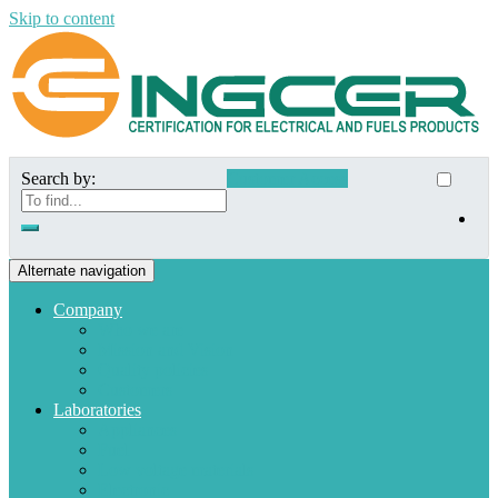
Skip to content
Search by:
Customer Access
Alternate navigation
Company
Who we are
Mission and Vision
Quality policies
Customers
Laboratories
Appliances
Fuel
Low voltage materials
Electronic