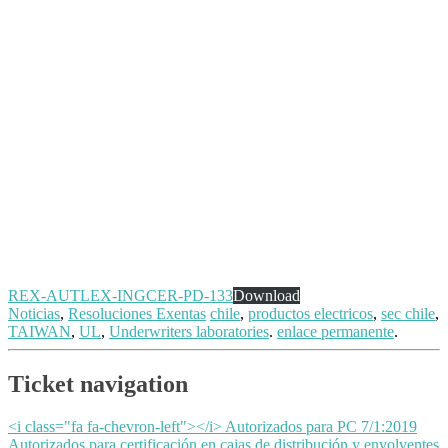
REX-AUTLEX-INGCER-PD-133
Download
Noticias
,
Resoluciones Exentas
chile
,
productos electricos
,
sec chile
,
TAIWAN
,
UL
,
Underwriters laboratories
.
enlace permanente
.
Ticket navigation
<i class="fa fa-chevron-left"></i> Autorizados para PC 7/1:2019
Autorizados para certificación en cajas de distribución y envolventes