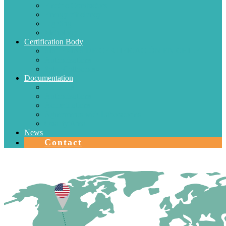
Electric Conductors
Energy efficiency
Lighting
Metrology
Certification Body
SISTEMAS DE CERTIFICACIÓN EN CHILE
Authorizations
Solar Collectors
Documentation
Protocols
Authorizations
Accreditations
Agreements with Laboratories
Quality Area
News
Contact