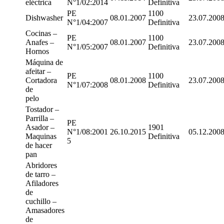
eléctrica
N°1/02:2014
Definitiva
PE
1100
Dishwasher
08.01.2007
23.07.200
N°1/04:2007
Definitiva
Cocinas –
PE
1100
Anafes –
08.01.2007
23.07.200
N°1/05:2007
Definitiva
Hornos
Máquina de
afeitar –
PE
1100
Cortadora
08.01.2008
23.07.200
N°1/07:2008
Definitiva
de
pelo
Tostador –
Parrilla –
PE
Asador –
1901
N°1/08:2001
26.10.2015
05.12.200
Maquinas
Definitiva
5
de hacer
pan
Abridores
de tarro –
Afiladores
de
cuchillo –
Amasadores
de