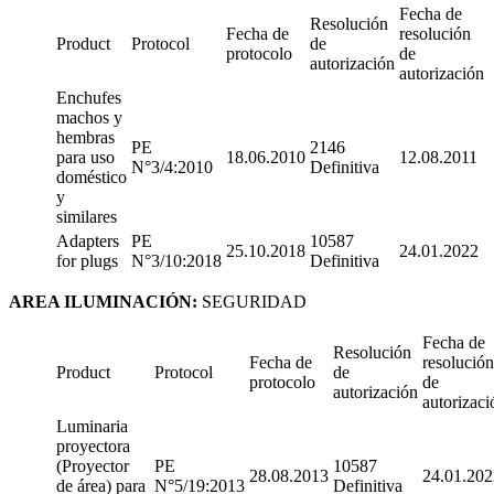
Fecha de
Resolución
Fecha de
resolución
Product
Protocol
de
protocolo
de
autorización
autorización
Enchufes
machos y
hembras
PE
2146
para uso
18.06.2010
12.08.2011
N°3/4:2010
Definitiva
doméstico
y
similares
Adapters
PE
10587
25.10.2018
24.01.2022
for plugs
N°3/10:2018
Definitiva
AREA ILUMINACIÓN:
SEGURIDAD
Fecha de
Resolución
Fecha de
resolución
Product
Protocol
de
protocolo
de
autorización
autorizaci
Luminaria
proyectora
(Proyector
PE
10587
28.08.2013
24.01.202
de área) para
N°5/19:2013
Definitiva