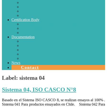
Electric Conductors
Energy efficiency
Lighting
Metrology
Certification Body
SISTEMAS DE CERTIFICACIÓN EN CHILE
Authorizations
Solar Collectors
Documentation
Protocols
Authorizations
Accreditations
Agreements with Laboratories
Quality Area
News
Contact
Label:
sistema 04
Sistema 04, ISO CASCO N°8
Basado en el Sistema ISO CASCO 8, se realizan ensayos al 100% .
Sistema 041 Para productos ensayados en Chile. Sistema 042 Para