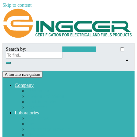
Skip to content
Search by:
Customer Access
Alternate navigation
Company
Who we are
Mission and Vision
Quality policies
Customers
Laboratories
Appliances
Fuel
Low voltage materials
Electronic