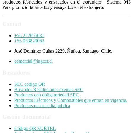
productos fabricados y ensayados en el extranjero. Sistema 043
Para producto fabricados y ensayados en el extranjero.
Contact
+56 222695631
+56 933829062
José Domingo Cañas 2229, Ñuñoa, Santiago, Chile.
comercial@ingcer.cl
Buscadores
SEC codigo QR
Buscador Resoluciones exentas SEC
Productos con obligatoriedad SEC
Productos Eléctricos y Combustibles que entran en vigencia.
Productos en consulta publica
Gestión documental
Código QR SUBTEL