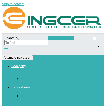
Skip to content
Search by:
Customer Access
Alternate navigation
Company
Who we are
Mission and Vision
Quality policies
Customers
Laboratories
Appliances
Fuel
Low voltage materials
Electronic