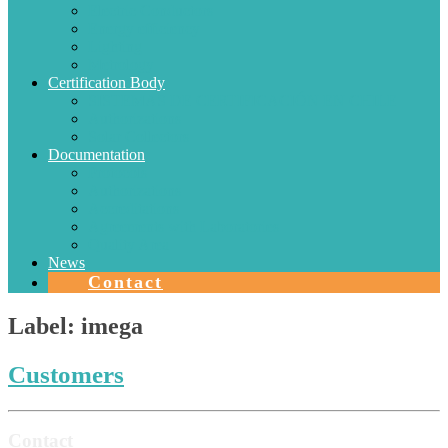
Electric Conductors
Energy efficiency
Lighting
Metrology
Certification Body
SISTEMAS DE CERTIFICACIÓN EN CHILE
Authorizations
Solar Collectors
Documentation
Protocols
Authorizations
Accreditations
Agreements with Laboratories
Quality Area
News
Contact
Label:
imega
Customers
Contact