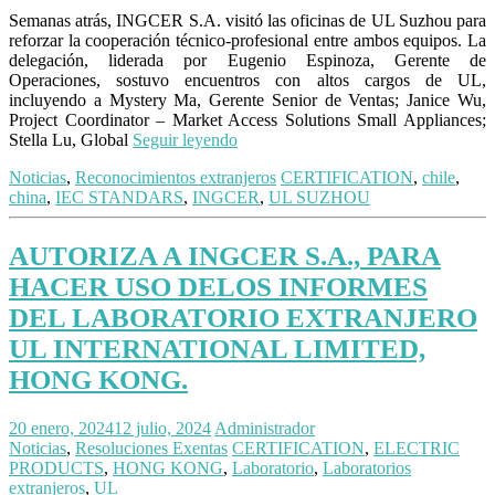
Semanas atrás, INGCER S.A. visitó las oficinas de UL Suzhou para
reforzar la cooperación técnico-profesional entre ambos equipos. La
delegación, liderada por Eugenio Espinoza, Gerente de
Operaciones, sostuvo encuentros con altos cargos de UL,
incluyendo a Mystery Ma, Gerente Senior de Ventas; Janice Wu,
Project Coordinator – Market Access Solutions Small Appliances;
Stella Lu, Global
Seguir leyendo
Noticias
,
Reconocimientos extranjeros
CERTIFICATION
,
chile
,
china
,
IEC STANDARS
,
INGCER
,
UL SUZHOU
AUTORIZA A INGCER S.A., PARA
HACER USO DELOS INFORMES
DEL LABORATORIO EXTRANJERO
UL INTERNATIONAL LIMITED,
HONG KONG.
20 enero, 2024
12 julio, 2024
Administrador
Noticias
,
Resoluciones Exentas
CERTIFICATION
,
ELECTRIC
PRODUCTS
,
HONG KONG
,
Laboratorio
,
Laboratorios
extranjeros
,
UL