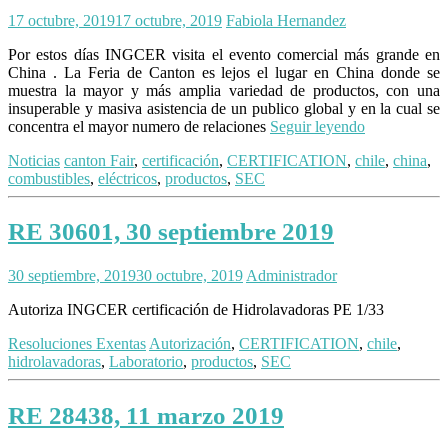
17 octubre, 2019
17 octubre, 2019
Fabiola Hernandez
Por estos días INGCER visita el evento comercial más grande en
China . La Feria de Canton es lejos el lugar en China donde se
muestra la mayor y más amplia variedad de productos, con una
insuperable y masiva asistencia de un publico global y en la cual se
concentra el mayor numero de relaciones
Seguir leyendo
Noticias
canton Fair
,
certificación
,
CERTIFICATION
,
chile
,
china
,
combustibles
,
eléctricos
,
productos
,
SEC
RE 30601, 30 septiembre 2019
30 septiembre, 2019
30 octubre, 2019
Administrador
Autoriza INGCER certificación de Hidrolavadoras PE 1/33
Resoluciones Exentas
Autorización
,
CERTIFICATION
,
chile
,
hidrolavadoras
,
Laboratorio
,
productos
,
SEC
RE 28438, 11 marzo 2019