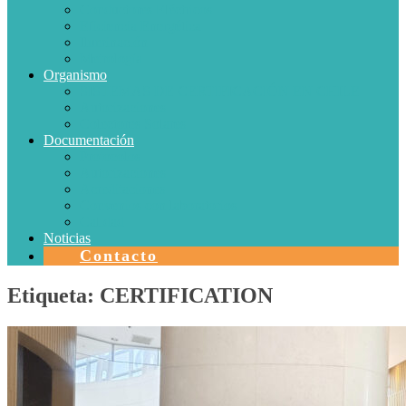
Conductores Eléctricos
Eficiencia Energética
Iluminación
Metrología
Organismo
SISTEMAS DE CERTIFICACIÓN EN CHILE
Autorizaciones
Colectores Solares
Documentación
Protocolos
Autorizaciones
Acreditaciones
Convenios con laboratorios
Calidad
Noticias
Contacto
Etiqueta:
CERTIFICATION