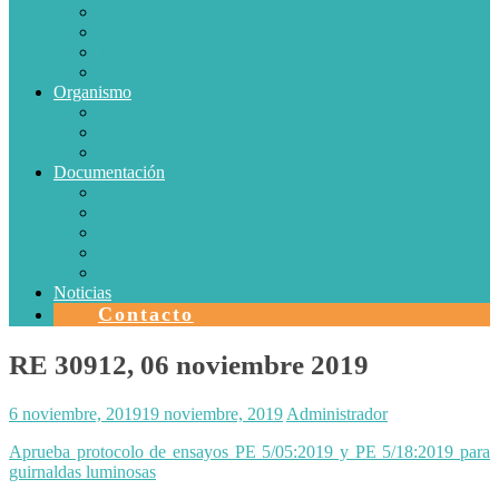
Conductores Eléctricos
Eficiencia Energética
Iluminación
Metrología
Organismo
SISTEMAS DE CERTIFICACIÓN EN CHILE
Autorizaciones
Colectores Solares
Documentación
Protocolos
Autorizaciones
Acreditaciones
Convenios con laboratorios
Calidad
Noticias
Contacto
RE 30912, 06 noviembre 2019
6 noviembre, 2019
19 noviembre, 2019
Administrador
Aprueba protocolo de ensayos PE 5/05:2019 y PE 5/18:2019 para
guirnaldas luminosas