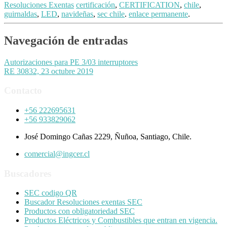
Resoluciones Exentas
certificación
,
CERTIFICATION
,
chile
,
guirnaldas
,
LED
,
navideñas
,
sec chile
.
enlace permanente
.
Navegación de entradas
Autorizaciones para PE 3/03 interruptores
RE 30832, 23 octubre 2019
Contacto
+56 222695631
+56 933829062
José Domingo Cañas 2229, Ñuñoa, Santiago, Chile.
comercial@ingcer.cl
Buscadores
SEC codigo QR
Buscador Resoluciones exentas SEC
Productos con obligatoriedad SEC
Productos Eléctricos y Combustibles que entran en vigencia.