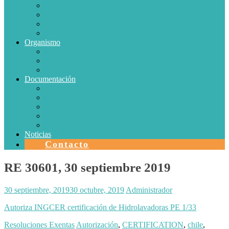
Conductores Eléctricos
Eficiencia Energética
Iluminación
Metrología
Organismo
SISTEMAS DE CERTIFICACIÓN EN CHILE
Autorizaciones
Colectores Solares
Documentación
Protocolos
Autorizaciones
Acreditaciones
Convenios con laboratorios
Calidad
Noticias
Contacto
RE 30601, 30 septiembre 2019
30 septiembre, 2019
30 octubre, 2019
Administrador
Autoriza INGCER certificación de Hidrolavadoras PE 1/33
Resoluciones Exentas
Autorización
,
CERTIFICATION
,
chile
,