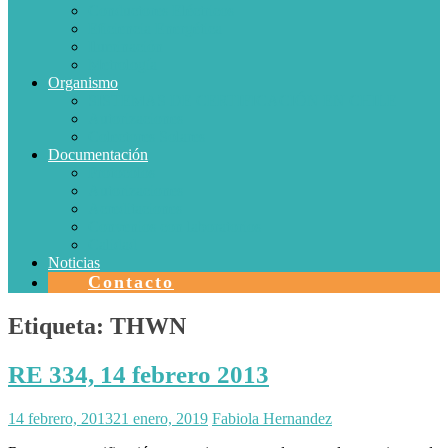
Conductores Eléctricos
Eficiencia Energética
Iluminación
Metrología
Organismo
SISTEMAS DE CERTIFICACIÓN EN CHILE
Autorizaciones
Colectores Solares
Documentación
Protocolos
Autorizaciones
Acreditaciones
Convenios con laboratorios
Calidad
Noticias
Contacto
Etiqueta:
THWN
RE 334, 14 febrero 2013
14 febrero, 2013
21 enero, 2019
Fabiola Hernandez