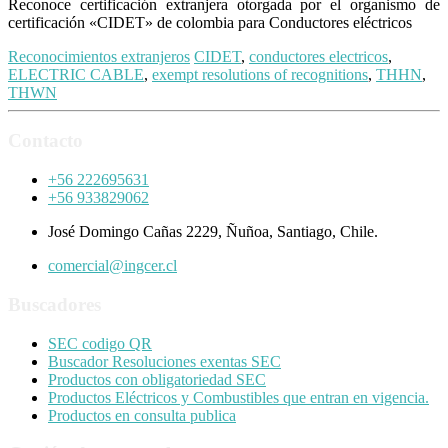
Reconoce certificación extranjera otorgada por el organismo de
certificación «CIDET» de colombia para Conductores eléctricos
Reconocimientos extranjeros
CIDET
,
conductores electricos
,
ELECTRIC CABLE
,
exempt resolutions of recognitions
,
THHN
,
THWN
Contacto
+56 222695631
+56 933829062
José Domingo Cañas 2229, Ñuñoa, Santiago, Chile.
comercial@ingcer.cl
Buscadores
SEC codigo QR
Buscador Resoluciones exentas SEC
Productos con obligatoriedad SEC
Productos Eléctricos y Combustibles que entran en vigencia.
Productos en consulta publica