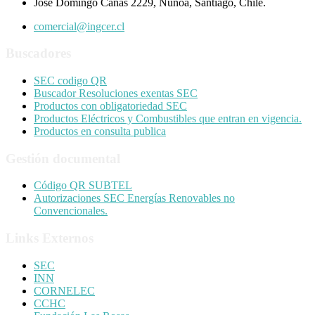
José Domingo Cañas 2229, Ñuñoa, Santiago, Chile.
comercial@ingcer.cl
Buscadores
SEC codigo QR
Buscador Resoluciones exentas SEC
Productos con obligatoriedad SEC
Productos Eléctricos y Combustibles que entran en vigencia.
Productos en consulta publica
Gestión documental
Código QR SUBTEL
Autorizaciones SEC Energías Renovables no
Convencionales.
Links Externos
SEC
INN
CORNELEC
CCHC