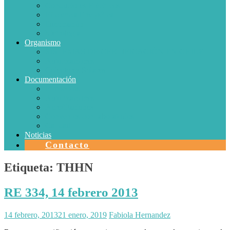
Conductores Eléctricos
Eficiencia Energética
Iluminación
Metrología
Organismo
SISTEMAS DE CERTIFICACIÓN EN CHILE
Autorizaciones
Colectores Solares
Documentación
Protocolos
Autorizaciones
Acreditaciones
Convenios con laboratorios
Calidad
Noticias
Contacto
Etiqueta:
THHN
RE 334, 14 febrero 2013
14 febrero, 2013
21 enero, 2019
Fabiola Hernandez