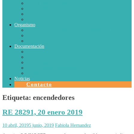
Conductores Eléctricos
Eficiencia Energética
Iluminación
Metrología
Organismo
SISTEMAS DE CERTIFICACIÓN EN CHILE
Autorizaciones
Colectores Solares
Documentación
Protocolos
Autorizaciones
Acreditaciones
Convenios con laboratorios
Calidad
Noticias
Contacto
Etiqueta:
encendedores
RE 28291, 20 enero 2019
10 abril, 2019
5 junio, 2019
Fabiola Hernandez