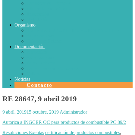
Conductores Eléctricos
Eficiencia Energética
Iluminación
Metrología
Organismo
SISTEMAS DE CERTIFICACIÓN EN CHILE
Autorizaciones
Colectores Solares
Documentación
Protocolos
Autorizaciones
Acreditaciones
Convenios con laboratorios
Calidad
Noticias
Contacto
RE 28647, 9 abril 2019
9 abril, 2019
15 octubre, 2019
Administrador
Autoriza a INGCER OC para productos de combustible PC 89/2
Resoluciones Exentas
certificación de productos combustibles
,