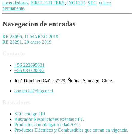
encendedores
,
FIRELIGHTERS
,
INGCER
,
SEC
.
enlace
permanente
.
Navegación de entradas
RE 28096, 11 MARZO 2019
RE 28291, 20 enero 2019
Contacto
+56 222695631
+56 933829062
José Domingo Cañas 2229, Ñuñoa, Santiago, Chile.
comercial@ingcer.cl
Buscadores
SEC codigo QR
Buscador Resoluciones exentas SEC
Productos con obligatoriedad SEC
Productos Eléctricos y Combustibles que entran en vigencia.