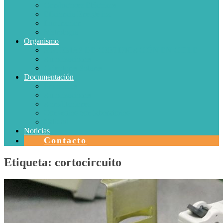
Conductores Eléctricos
Eficiencia Energética
Iluminación
Metrología
Organismo
SISTEMAS DE CERTIFICACIÓN EN CHILE
Autorizaciones
Colectores Solares
Documentación
Protocolos
Autorizaciones
Acreditaciones
Convenios con laboratorios
Calidad
Noticias
Contacto
Etiqueta:
cortocircuito