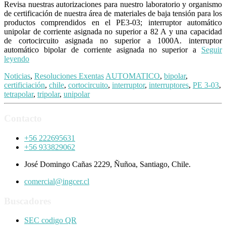
Revisa nuestras autorizaciones para nuestro laboratorio y organismo
de certificación de nuestra área de materiales de baja tensión para los
productos comprendidos en el PE3-03; interruptor automático
unipolar de corriente asignada no superior a 82 A y una capacidad
de cortocircuito asignada no superior a 1000A. interruptor
automático bipolar de corriente asignada no superior a
Seguir
leyendo
Noticias
,
Resoluciones Exentas
AUTOMATICO
,
bipolar
,
certificiación
,
chile
,
cortocircuito
,
interruptor
,
interruptores
,
PE 3-03
,
tetrapolar
,
tripolar
,
unipolar
Contacto
+56 222695631
+56 933829062
José Domingo Cañas 2229, Ñuñoa, Santiago, Chile.
comercial@ingcer.cl
Buscadores
SEC codigo QR