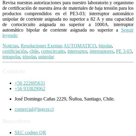
Revisa nuestras autorizaciones para nuestro laboratorio y organismo
de certificación de nuestra área de materiales de baja tensión para los
productos comprendidos en el PE3-03; interruptor automático
unipolar de corriente asignada no superior a 82 A y una capacidad
de cortocircuito asignada no superior a 1000A. interruptor
automático bipolar de corriente asignada no superior a
Seguir
leyendo
Noticias
,
Resoluciones Exentas
AUTOMATICO
,
bipolar
,
certificiación
,
chile
,
cortocircuito
,
interruptor
,
interruptores
,
PE 3-03
,
tetrapolar
,
tripolar
,
unipolar
Contacto
+56 222695631
+56 933829062
José Domingo Cañas 2229, Ñuñoa, Santiago, Chile.
comercial@ingcer.cl
Buscadores
SEC codigo QR