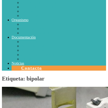
Conductores Eléctricos
Eficiencia Energética
Iluminación
Metrología
Organismo
SISTEMAS DE CERTIFICACIÓN EN CHILE
Autorizaciones
Colectores Solares
Documentación
Protocolos
Autorizaciones
Acreditaciones
Convenios con laboratorios
Calidad
Noticias
Contacto
Etiqueta:
bipolar