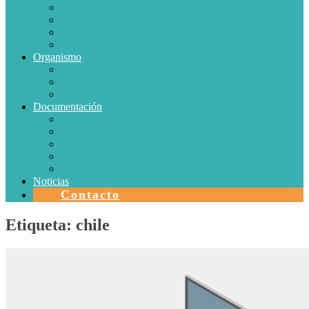
Conductores Eléctricos
Eficiencia Energética
Iluminación
Metrología
Organismo
SISTEMAS DE CERTIFICACIÓN EN CHILE
Autorizaciones
Colectores Solares
Documentación
Protocolos
Autorizaciones
Acreditaciones
Convenios con laboratorios
Calidad
Noticias
Contacto
Etiqueta:
chile