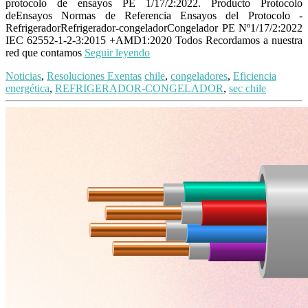
protocolo de ensayos PE 1/17/2:2022. Producto Protocolo
deEnsayos Normas de Referencia Ensayos del Protocolo -
RefrigeradorRefrigerador-congeladorCongelador PE Nº1/17/2:2022
IEC 62552-1-2-3:2015 +AMD1:2020 Todos Recordamos a nuestra
red que contamos
Seguir leyendo
Noticias
,
Resoluciones Exentas
chile
,
congeladores
,
Eficiencia
energética
,
REFRIGERADOR-CONGELADOR
,
sec chile