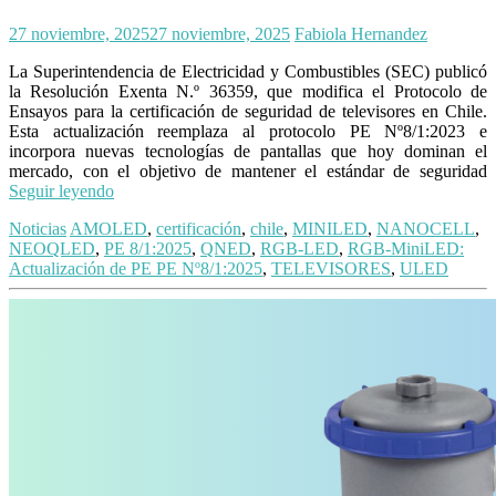
27 noviembre, 2025
27 noviembre, 2025
Fabiola Hernandez
La Superintendencia de Electricidad y Combustibles (SEC) publicó
la Resolución Exenta N.º 36359, que modifica el Protocolo de
Ensayos para la certificación de seguridad de televisores en Chile.
Esta actualización reemplaza al protocolo PE Nº8/1:2023 e
incorpora nuevas tecnologías de pantallas que hoy dominan el
mercado, con el objetivo de mantener el estándar de seguridad
Seguir leyendo
Noticias
AMOLED
,
certificación
,
chile
,
MINILED
,
NANOCELL
,
NEOQLED
,
PE 8/1:2025
,
QNED
,
RGB-LED
,
RGB-MiniLED:
Actualización de PE PE Nº8/1:2025
,
TELEVISORES
,
ULED