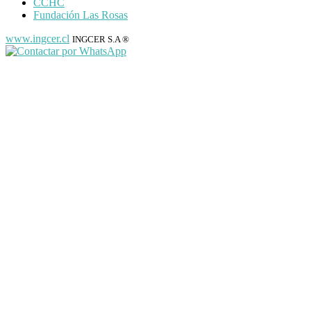
CCHC
Fundación Las Rosas
www.ingcer.cl
INGCER S.A ®