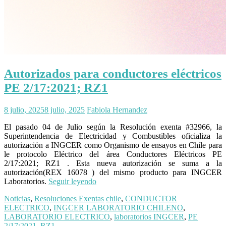
Autorizados para conductores eléctricos
PE 2/17:2021; RZ1
8 julio, 2025
8 julio, 2025
Fabiola Hernandez
El pasado 04 de Julio según la Resolución exenta #32966, la
Superintendencia de Electricidad y Combustibles oficializa la
autorización a INGCER como Organismo de ensayos en Chile para
le protocolo Eléctrico del área Conductores Eléctricos PE
2/17:2021; RZ1 . Esta nueva autorización se suma a la
autorización(REX 16078 ) del mismo producto para INGCER
Laboratorios.
Seguir leyendo
Noticias
,
Resoluciones Exentas
chile
,
CONDUCTOR
ELECTRICO
,
INGCER LABORATORIO CHILENO
,
LABORATORIO ELECTRICO
,
laboratorios INGCER
,
PE
2/17:2021
,
RZ1