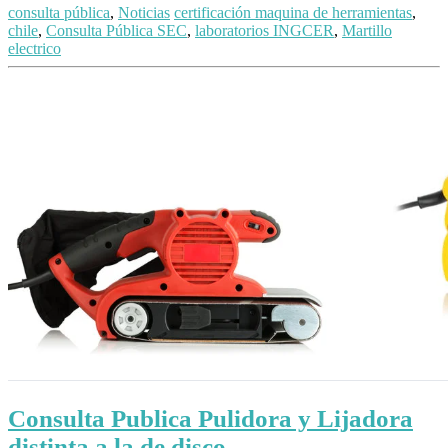
consulta pública
,
Noticias
certificación maquina de herramientas
,
chile
,
Consulta Pública SEC
,
laboratorios INGCER
,
Martillo
electrico
Consulta Publica Pulidora y Lijadora
distinta a la de disco