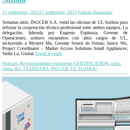
15 septiembre, 2025
17 septiembre, 2025
Fabiola Hernandez
Semanas atrás, INGCER S.A. visitó las oficinas de UL Suzhou para
reforzar la cooperación técnico-profesional entre ambos equipos. La
delegación, liderada por Eugenio Espinoza, Gerente de
Operaciones, sostuvo encuentros con altos cargos de UL,
incluyendo a Mystery Ma, Gerente Senior de Ventas; Janice Wu,
Project Coordinator – Market Access Solutions Small Appliances;
Stella Lu, Global
Seguir leyendo
Noticias
,
Reconocimientos extranjeros
CERTIFICATION
,
chile
,
china
,
IEC STANDARS
,
INGCER
,
UL SUZHOU