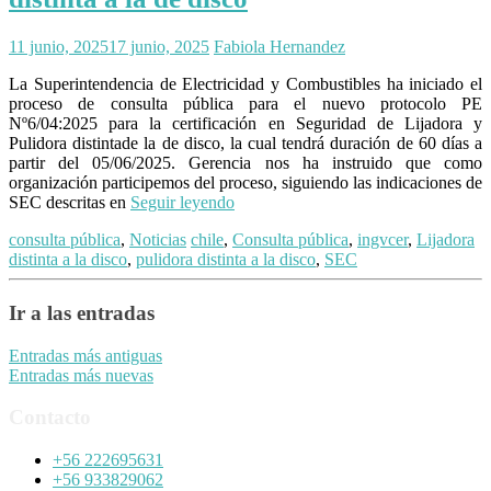
11 junio, 2025
17 junio, 2025
Fabiola Hernandez
La Superintendencia de Electricidad y Combustibles ha iniciado el
proceso de consulta pública para el nuevo protocolo PE
Nº6/04:2025 para la certificación en Seguridad de Lijadora y
Pulidora distintade la de disco, la cual tendrá duración de 60 días a
partir del 05/06/2025. Gerencia nos ha instruido que como
organización participemos del proceso, siguiendo las indicaciones de
SEC descritas en
Seguir leyendo
consulta pública
,
Noticias
chile
,
Consulta pública
,
ingvcer
,
Lijadora
distinta a la disco
,
pulidora distinta a la disco
,
SEC
Ir a las entradas
Entradas más antiguas
Entradas más nuevas
Contacto
+56 222695631
+56 933829062