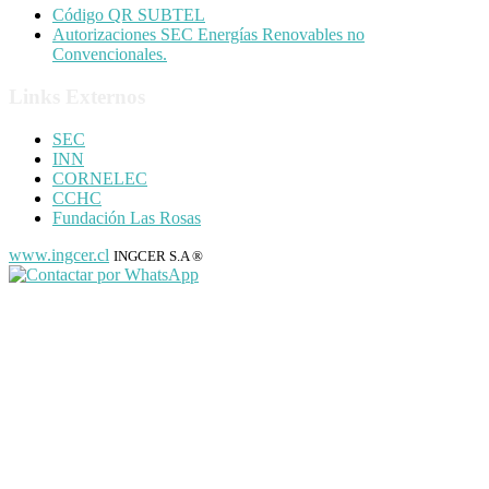
Código QR SUBTEL
Autorizaciones SEC Energías Renovables no
Convencionales.
Links Externos
SEC
INN
CORNELEC
CCHC
Fundación Las Rosas
www.ingcer.cl
INGCER S.A ®