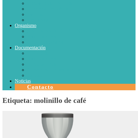
Conductores Eléctricos
Eficiencia Energética
Iluminación
Metrología
Organismo
SISTEMAS DE CERTIFICACIÓN EN CHILE
Autorizaciones
Colectores Solares
Documentación
Protocolos
Autorizaciones
Acreditaciones
Convenios con laboratorios
Calidad
Noticias
Contacto
Etiqueta:
molinillo de café