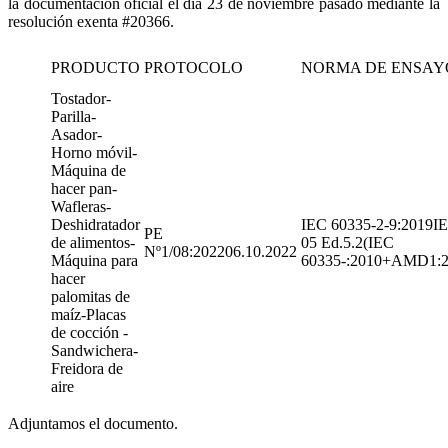
la documentación oficial el día 23 de noviembre pasado mediante la
resolución exenta #20366.
PRODUCTO
PROTOCOLO
NORMA DE ENSAY
Tostador-
Parilla-
Asador-
Horno móvil-
Máquina de
hacer pan-
Wafleras-
Deshidratador
IEC 60335-2-9:2019IE
PE
de alimentos-
05 Ed.5.2(IEC
Nº1/08:202206.10.2022
Máquina para
60335-:2010+AMD1:
hacer
palomitas de
maíz-Placas
de cocción -
Sandwichera-
Freidora de
aire
Adjuntamos el documento.