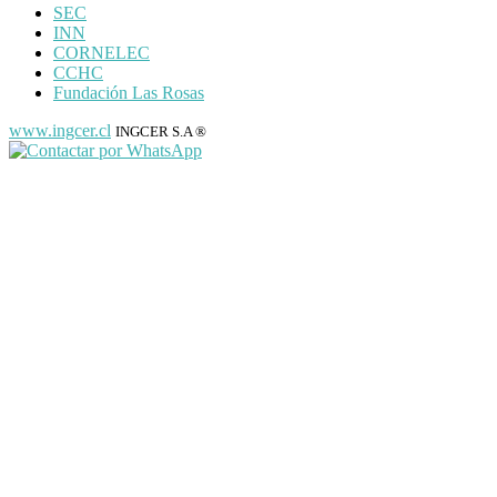
SEC
INN
CORNELEC
CCHC
Fundación Las Rosas
www.ingcer.cl
INGCER S.A ®