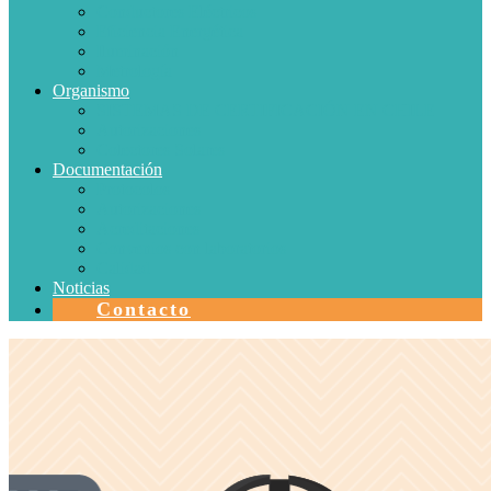
Conductores Eléctricos
Eficiencia Energética
Iluminación
Metrología
Organismo
SISTEMAS DE CERTIFICACIÓN EN CHILE
Autorizaciones
Colectores Solares
Documentación
Protocolos
Autorizaciones
Acreditaciones
Convenios con laboratorios
Calidad
Noticias
Contacto