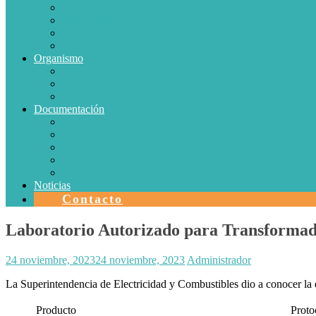
Conductores Eléctricos
Eficiencia Energética
Iluminación
Metrología
Organismo
SISTEMAS DE CERTIFICACIÓN EN CHILE
Autorizaciones
Colectores Solares
Documentación
Protocolos
Autorizaciones
Acreditaciones
Convenios con laboratorios
Calidad
Noticias
Contacto
Laboratorio Autorizado para Transformado
24 noviembre, 2023
24 noviembre, 2023
Administrador
La Superintendencia de Electricidad y Combustibles dio a conocer la
Producto
Proto