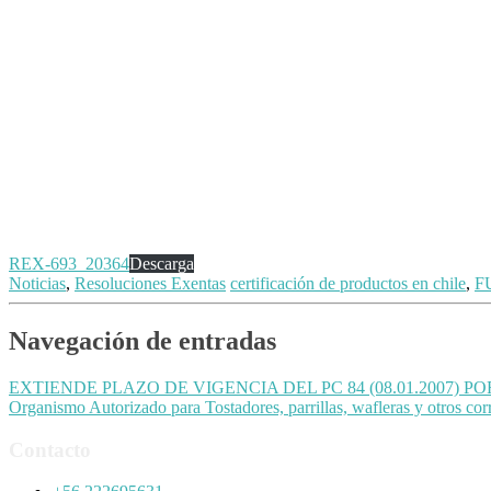
REX-693_20364
Descarga
Noticias
,
Resoluciones Exentas
certificación de productos en chile
,
F
Navegación de entradas
EXTIENDE PLAZO DE VIGENCIA DEL PC 84 (08.01.2007) 
Organismo Autorizado para Tostadores, parrillas, wafleras y otros co
Contacto