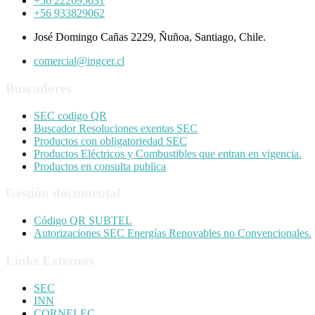
+56 222695631
+56 933829062
José Domingo Cañas 2229, Ñuñoa, Santiago, Chile.
comercial@ingcer.cl
Buscadores
SEC codigo QR
Buscador Resoluciones exentas SEC
Productos con obligatoriedad SEC
Productos Eléctricos y Combustibles que entran en vigencia.
Productos en consulta publica
Gestión documental
Código QR SUBTEL
Autorizaciones SEC Energías Renovables no Convencionales.
Links Externos
SEC
INN
CORNELEC