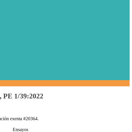
, PE 1/39:2022
lución exenta #20364.
Ensayos