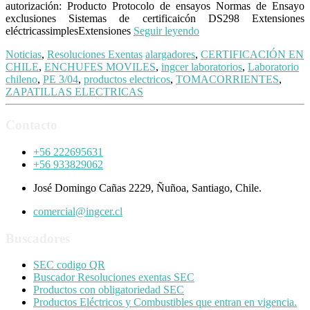
autorización: Producto Protocolo de ensayos Normas de Ensayo
exclusiones Sistemas de certificaicón DS298 Extensiones
eléctricassimplesExtensiones
Seguir leyendo
Noticias
,
Resoluciones Exentas
alargadores
,
CERTIFICACIÓN EN
CHILE
,
ENCHUFES MOVILES
,
ingcer laboratorios
,
Laboratorio
chileno
,
PE 3/04
,
productos electricos
,
TOMACORRIENTES
,
ZAPATILLAS ELECTRICAS
Contacto
+56 222695631
+56 933829062
José Domingo Cañas 2229, Ñuñoa, Santiago, Chile.
comercial@ingcer.cl
Buscadores
SEC codigo QR
Buscador Resoluciones exentas SEC
Productos con obligatoriedad SEC
Productos Eléctricos y Combustibles que entran en vigencia.