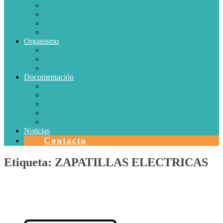
Conductores Eléctricos
Eficiencia Energética
Iluminación
Metrología
Organismo
SISTEMAS DE CERTIFICACIÓN EN CHILE
Autorizaciones
Colectores Solares
Documentación
Protocolos
Autorizaciones
Acreditaciones
Convenios con laboratorios
Calidad
Noticias
Contacto
Etiqueta:
ZAPATILLAS ELECTRICAS