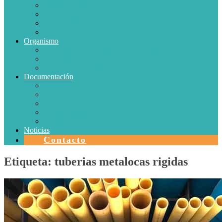
Conductores Eléctricos
Eficiencia Energética
Iluminación
Metrología
Organismo
SISTEMAS DE CERTIFICACIÓN EN CHILE
Autorizaciones
Colectores Solares
Documentación
Protocolos
Autorizaciones
Acreditaciones
Convenios con laboratorios
Calidad
Noticias
Contacto
Etiqueta:
tuberias metalocas rigidas