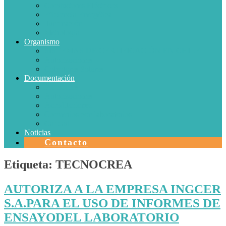
Conductores Eléctricos
Eficiencia Energética
Iluminación
Metrología
Organismo
SISTEMAS DE CERTIFICACIÓN EN CHILE
Autorizaciones
Colectores Solares
Documentación
Protocolos
Autorizaciones
Acreditaciones
Convenios con laboratorios
Calidad
Noticias
Contacto
Etiqueta:
TECNOCREA
AUTORIZA A LA EMPRESA INGCER
S.A.PARA EL USO DE INFORMES DE
ENSAYODEL LABORATORIO