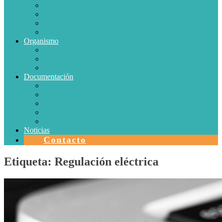
Conductores Eléctricos
Eficiencia Energética
Iluminación
Metrología
Organismo
SISTEMAS DE CERTIFICACIÓN EN CHILE
Autorizaciones
Colectores Solares
Documentación
Protocolos
Autorizaciones
Acreditaciones
Convenios con laboratorios
Calidad
Noticias
Contacto
Etiqueta:
Regulación eléctrica