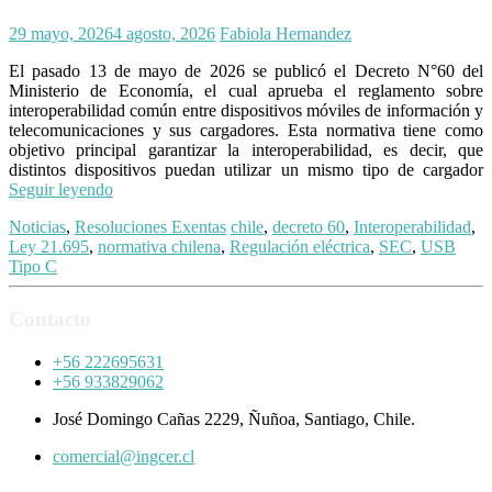
29 mayo, 2026
4 agosto, 2026
Fabiola Hernandez
El pasado 13 de mayo de 2026 se publicó el Decreto N°60 del
Ministerio de Economía, el cual aprueba el reglamento sobre
interoperabilidad común entre dispositivos móviles de información y
telecomunicaciones y sus cargadores. Esta normativa tiene como
objetivo principal garantizar la interoperabilidad, es decir, que
distintos dispositivos puedan utilizar un mismo tipo de cargador
Seguir leyendo
Noticias
,
Resoluciones Exentas
chile
,
decreto 60
,
Interoperabilidad
,
Ley 21.695
,
normativa chilena
,
Regulación eléctrica
,
SEC
,
USB
Tipo C
Contacto
+56 222695631
+56 933829062
José Domingo Cañas 2229, Ñuñoa, Santiago, Chile.
comercial@ingcer.cl