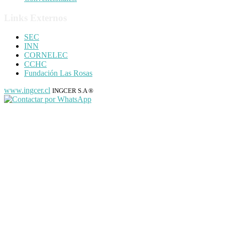
Links Externos
SEC
INN
CORNELEC
CCHC
Fundación Las Rosas
www.ingcer.cl
INGCER S.A ®