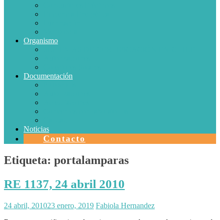
Conductores Eléctricos
Eficiencia Energética
Iluminación
Metrología
Organismo
SISTEMAS DE CERTIFICACIÓN EN CHILE
Autorizaciones
Colectores Solares
Documentación
Protocolos
Autorizaciones
Acreditaciones
Convenios con laboratorios
Calidad
Noticias
Contacto
Etiqueta:
portalamparas
RE 1137, 24 abril 2010
24 abril, 2010
23 enero, 2019
Fabiola Hernandez