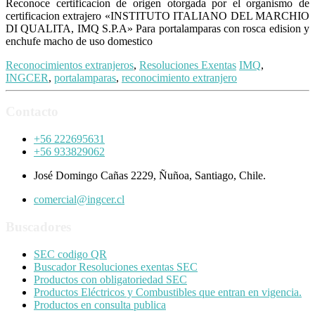
Reconoce certificacion de origen otorgada por el organismo de
certificacion extrajero «INSTITUTO ITALIANO DEL MARCHIO
DI QUALITA, IMQ S.P.A» Para portalamparas con rosca edision y
enchufe macho de uso domestico
Reconocimientos extranjeros
,
Resoluciones Exentas
IMQ
,
INGCER
,
portalamparas
,
reconocimiento extranjero
Contacto
+56 222695631
+56 933829062
José Domingo Cañas 2229, Ñuñoa, Santiago, Chile.
comercial@ingcer.cl
Buscadores
SEC codigo QR
Buscador Resoluciones exentas SEC
Productos con obligatoriedad SEC
Productos Eléctricos y Combustibles que entran en vigencia.
Productos en consulta publica