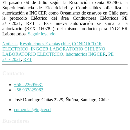
El pasado 04 de Julio según la Resolución exenta #32966, la
Superintendencia de Electricidad y Combustibles oficializa la
autorización a INGCER como Organismo de ensayos en Chile para
le protocolo Eléctrico del área Conductores Eléctricos PE
2/17:2021; RZ1 . Esta nueva autorización se suma a la
autorización(REX 16078 ) del mismo producto para INGCER
Laboratorios.
Seguir leyendo
Noticias
,
Resoluciones Exentas
chile
,
CONDUCTOR
ELECTRICO
,
INGCER LABORATORIO CHILENO
,
LABORATORIO ELECTRICO
,
laboratorios INGCER
,
PE
2/17:2021
,
RZ1
Contacto
+56 222695631
+56 933829062
José Domingo Cañas 2229, Ñuñoa, Santiago, Chile.
comercial@ingcer.cl
Buscadores