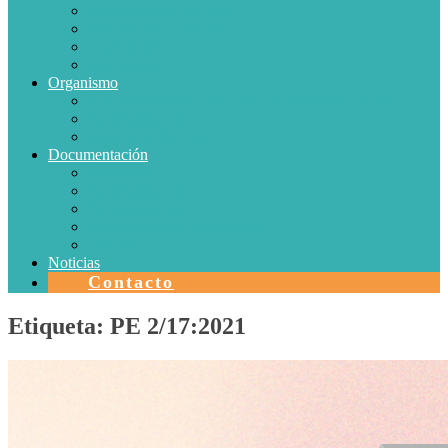
Conductores Eléctricos
Eficiencia Energética
Iluminación
Metrología
Organismo
SISTEMAS DE CERTIFICACIÓN EN CHILE
Autorizaciones
Colectores Solares
Documentación
Protocolos
Autorizaciones
Acreditaciones
Convenios con laboratorios
Calidad
Noticias
Contacto
Etiqueta:
PE 2/17:2021