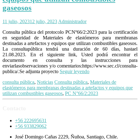
gaseosos
11 julio, 2023
12 julio, 2023
Administrador
Consulta pública del protocolo PCNº66/2:2023 para la certificación
en seguridad de Materiales de elastómeros para membranas
destinadas a artefactos y equipos que utilizan combustibles gaseosos.
La consultapública tendrá una duración de 60 días, hastael
21.08.2023. En el siguiente link, Usted podrá encontrar el
documento en consulta y las instrucciones para
enviarlasobservaciones y/o comentarios:https://www.sec.cl/consulta-
publica/.Se adjunta proyecto
Seguir leyendo
consulta pública
,
Noticias
Consulta pública
,
Materiales de
elastómeros para membranas destinadas a artefactos y equipos que
utilizan combustibles gaseosos
,
PC N°66/2:2023
Contacto
+56 222695631
+56 933829062
José Domingo Cañas 2229, Ñuñoa, Santiago, Chile.