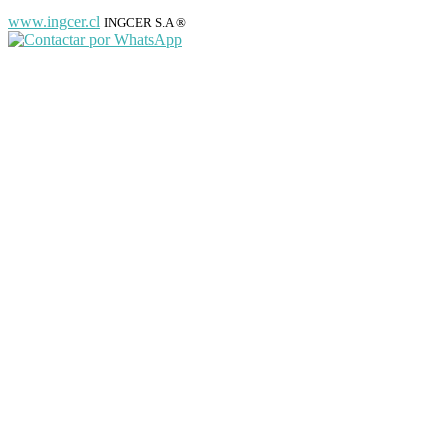
www.ingcer.cl
INGCER S.A ®