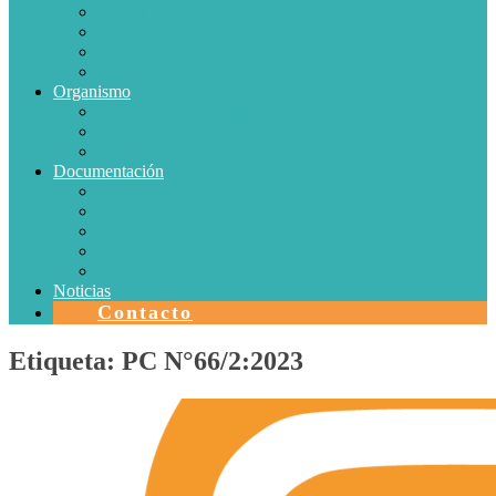
Conductores Eléctricos
Eficiencia Energética
Iluminación
Metrología
Organismo
SISTEMAS DE CERTIFICACIÓN EN CHILE
Autorizaciones
Colectores Solares
Documentación
Protocolos
Autorizaciones
Acreditaciones
Convenios con laboratorios
Calidad
Noticias
Contacto
Etiqueta:
PC N°66/2:2023