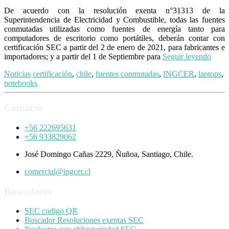
De acuerdo con la resolución exenta n°31313 de la
Superintendencia de Electricidad y Combustible, todas las fuentes
conmutadas utilizadas como fuentes de energía tanto para
computadores de escritorio como portátiles, deberán contar con
certificación SEC a partir del 2 de enero de 2021, para fabricantes e
importadores; y a partir del 1 de Septiembre para
Seguir leyendo
Noticias
certificación
,
chile
,
fuentes conmutadas
,
INGCER
,
laptops
,
notebooks
Contacto
+56 222695631
+56 933829062
José Domingo Cañas 2229, Ñuñoa, Santiago, Chile.
comercial@ingcer.cl
Buscadores
SEC codigo QR
Buscador Resoluciones exentas SEC