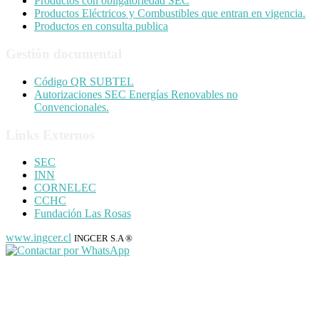
Productos con obligatoriedad SEC
Productos Eléctricos y Combustibles que entran en vigencia.
Productos en consulta publica
Gestión documental
Código QR SUBTEL
Autorizaciones SEC Energías Renovables no
Convencionales.
Links Externos
SEC
INN
CORNELEC
CCHC
Fundación Las Rosas
www.ingcer.cl
INGCER S.A ®