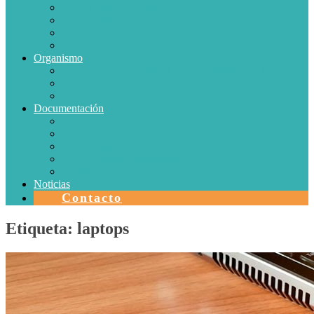
Conductores Eléctricos
Eficiencia Energética
Iluminación
Metrología
Organismo
SISTEMAS DE CERTIFICACIÓN EN CHILE
Autorizaciones
Colectores Solares
Documentación
Protocolos
Autorizaciones
Acreditaciones
Convenios con laboratorios
Calidad
Noticias
Contacto
Etiqueta:
laptops