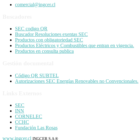
comercial@ingcer.cl
Buscadores
SEC codigo QR
Buscador Resoluciones exentas SEC
Productos con obligatoriedad SEC
Productos Eléctricos y Combustibles que entran en vigencia.
Productos en consulta publica
Gestión documental
Código QR SUBTEL
Autorizaciones SEC Energías Renovables no Convencionales.
Links Externos
SEC
INN
CORNELEC
CCHC
Fundación Las Rosas
www.ingcer.cl
INGCER S.A ®