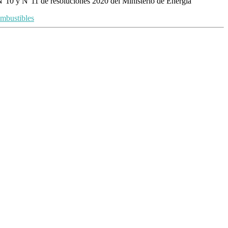
 N°10 y N°11 de resoluciones 2020 del Ministerio de Energía
ombustibles