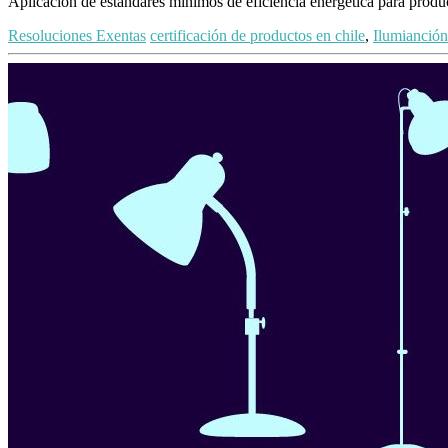
Aplicación de estándares mínimos de eficiencia energética para produ
Resoluciones Exentas
certificación de productos en chile
,
Ilumianción