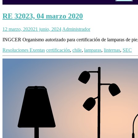
RE 32023, 04 marzo 2020
12 marzo, 2020
21 junio, 2024
Administrador
INGCER Organismo autorizado para certificación de lamparas de pie, ve
Resoluciones Exentas
certificación
,
chile
,
lamparas
,
linternas
,
SEC