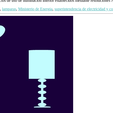
ctos de uso de iluminación interior establecidos mediante resoluciones
,
lamparas
,
Ministerio de Energia
,
superintendencia de electricidad y c