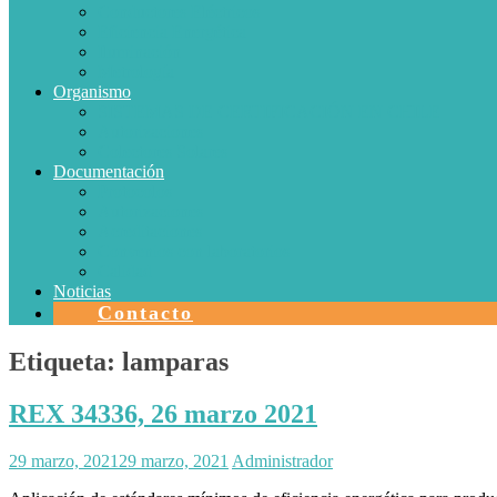
Conductores Eléctricos
Eficiencia Energética
Iluminación
Metrología
Organismo
SISTEMAS DE CERTIFICACIÓN EN CHILE
Autorizaciones
Colectores Solares
Documentación
Protocolos
Autorizaciones
Acreditaciones
Convenios con laboratorios
Calidad
Noticias
Contacto
Etiqueta:
lamparas
REX 34336, 26 marzo 2021
29 marzo, 2021
29 marzo, 2021
Administrador