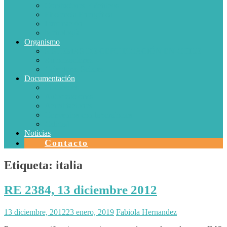
Conductores Eléctricos
Eficiencia Energética
Iluminación
Metrología
Organismo
SISTEMAS DE CERTIFICACIÓN EN CHILE
Autorizaciones
Colectores Solares
Documentación
Protocolos
Autorizaciones
Acreditaciones
Convenios con laboratorios
Calidad
Noticias
Contacto
Etiqueta:
italia
RE 2384, 13 diciembre 2012
13 diciembre, 2012
23 enero, 2019
Fabiola Hernandez