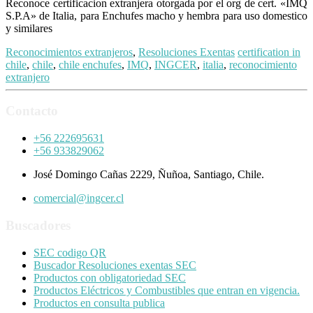
Reconoce certificacion extranjera otorgada por el org de cert. «IMQ
S.P.A» de Italia, para Enchufes macho y hembra para uso domestico
y similares
Reconocimientos extranjeros
,
Resoluciones Exentas
certification in
chile
,
chile
,
chile enchufes
,
IMQ
,
INGCER
,
italia
,
reconocimiento
extranjero
Contacto
+56 222695631
+56 933829062
José Domingo Cañas 2229, Ñuñoa, Santiago, Chile.
comercial@ingcer.cl
Buscadores
SEC codigo QR
Buscador Resoluciones exentas SEC
Productos con obligatoriedad SEC
Productos Eléctricos y Combustibles que entran en vigencia.
Productos en consulta publica