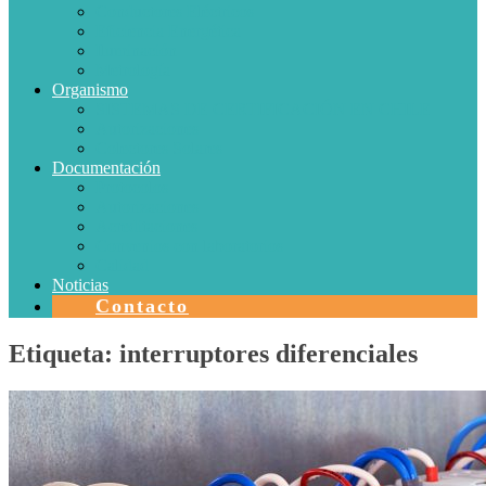
Conductores Eléctricos
Eficiencia Energética
Iluminación
Metrología
Organismo
SISTEMAS DE CERTIFICACIÓN EN CHILE
Autorizaciones
Colectores Solares
Documentación
Protocolos
Autorizaciones
Acreditaciones
Convenios con laboratorios
Calidad
Noticias
Contacto
Etiqueta:
interruptores diferenciales