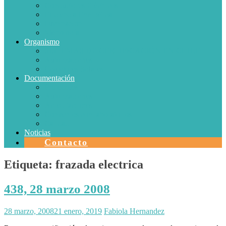
Conductores Eléctricos
Eficiencia Energética
Iluminación
Metrología
Organismo
SISTEMAS DE CERTIFICACIÓN EN CHILE
Autorizaciones
Colectores Solares
Documentación
Protocolos
Autorizaciones
Acreditaciones
Convenios con laboratorios
Calidad
Noticias
Contacto
Etiqueta:
frazada electrica
438, 28 marzo 2008
28 marzo, 2008
21 enero, 2019
Fabiola Hernandez