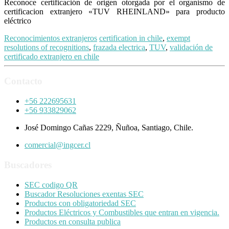
Reconoce certificación de origen otorgada por el organismo de
certificacion extranjero «TUV RHEINLAND» para producto
eléctrico
Reconocimientos extranjeros
certification in chile
,
exempt
resolutions of recognitions
,
frazada electrica
,
TUV
,
validación de
certificado extranjero en chile
Contacto
+56 222695631
+56 933829062
José Domingo Cañas 2229, Ñuñoa, Santiago, Chile.
comercial@ingcer.cl
Buscadores
SEC codigo QR
Buscador Resoluciones exentas SEC
Productos con obligatoriedad SEC
Productos Eléctricos y Combustibles que entran en vigencia.
Productos en consulta publica