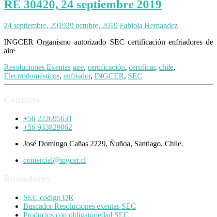
RE 30420, 24 septiembre 2019
24 septiembre, 2019
29 octubre, 2019
Fabiola Hernandez
INGCER Organismo autorizado SEC certificación enfriadores de
aire
Resoluciones Exentas
aire
,
certificación
,
certificar
,
chile
,
Electrodomésticos
,
enfriador
,
INGCER
,
SEC
Contacto
+56 222695631
+56 933829062
José Domingo Cañas 2229, Ñuñoa, Santiago, Chile.
comercial@ingcer.cl
Buscadores
SEC codigo QR
Buscador Resoluciones exentas SEC
Productos con obligatoriedad SEC