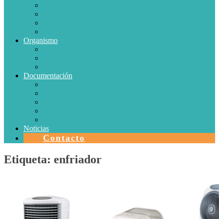
Conductores Eléctricos
Eficiencia Energética
Iluminación
Metrología
Organismo
SISTEMAS DE CERTIFICACIÓN EN CHILE
Autorizaciones
Colectores Solares
Documentación
Protocolos
Autorizaciones
Acreditaciones
Convenios con laboratorios
Calidad
Noticias
Contacto
Etiqueta:
enfriador