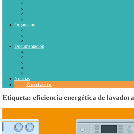
Conductores Eléctricos
Eficiencia Energética
Iluminación
Metrología
Organismo
SISTEMAS DE CERTIFICACIÓN EN CHILE
Autorizaciones
Colectores Solares
Documentación
Protocolos
Autorizaciones
Acreditaciones
Convenios con laboratorios
Calidad
Noticias
Contacto
Etiqueta:
eficiencia energética de lavadora