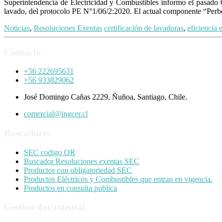
Superintendencia de Electricidad y Combustibles informo el pasado 
lavado, del protocolo PE N°1/06/2:2020. El actual componente “Perbor
Noticias
,
Resoluciones Exentas
certificación de lavadoras
,
eficiencia 
Contacto
+56 222695631
+56 933829062
José Domingo Cañas 2229, Ñuñoa, Santiago, Chile.
comercial@ingcer.cl
Buscadores
SEC codigo QR
Buscador Resoluciones exentas SEC
Productos con obligatoriedad SEC
Productos Eléctricos y Combustibles que entran en vigencia.
Productos en consulta publica
Gestión documental