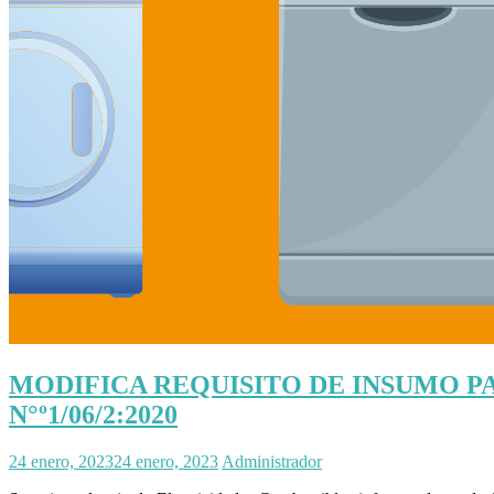
MODIFICA REQUISITO DE INSUMO P
N°º1/06/2:2020
24 enero, 2023
24 enero, 2023
Administrador