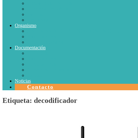
Conductores Eléctricos
Eficiencia Energética
Iluminación
Metrología
Organismo
SISTEMAS DE CERTIFICACIÓN EN CHILE
Autorizaciones
Colectores Solares
Documentación
Protocolos
Autorizaciones
Acreditaciones
Convenios con laboratorios
Calidad
Noticias
Contacto
Etiqueta:
decodificador