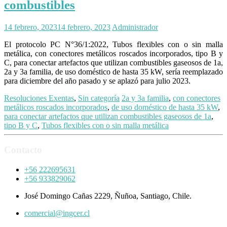
combustibles
14 febrero, 2023
14 febrero, 2023
Administrador
El protocolo PC N°36/1:2022, Tubos flexibles con o sin malla
metálica, con conectores metálicos roscados incorporados, tipo B y
C, para conectar artefactos que utilizan combustibles gaseosos de 1a,
2a y 3a familia, de uso doméstico de hasta 35 kW, sería reemplazado
para diciembre del año pasado y se aplazó para julio 2023.
Resoluciones Exentas
,
Sin categoría
2a y 3a familia
,
con conectores
metálicos roscados incorporados
,
de uso doméstico de hasta 35 kW
,
para conectar artefactos que utilizan combustibles gaseosos de 1a
,
tipo B y C
,
Tubos flexibles con o sin malla metálica
Contacto
+56 222695631
+56 933829062
José Domingo Cañas 2229, Ñuñoa, Santiago, Chile.
comercial@ingcer.cl