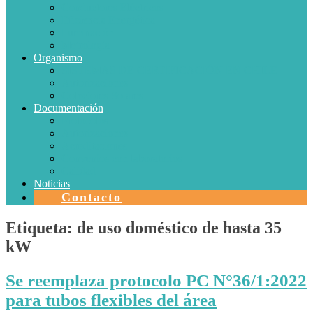
Conductores Eléctricos
Eficiencia Energética
Iluminación
Metrología
Organismo
SISTEMAS DE CERTIFICACIÓN EN CHILE
Autorizaciones
Colectores Solares
Documentación
Protocolos
Autorizaciones
Acreditaciones
Convenios con laboratorios
Calidad
Noticias
Contacto
Etiqueta:
de uso doméstico de hasta 35
kW
Se reemplaza protocolo PC N°36/1:2022
para tubos flexibles del área