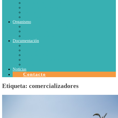
Conductores Eléctricos
Eficiencia Energética
Iluminación
Metrología
Organismo
SISTEMAS DE CERTIFICACIÓN EN CHILE
Autorizaciones
Colectores Solares
Documentación
Protocolos
Autorizaciones
Acreditaciones
Convenios con laboratorios
Calidad
Noticias
Contacto
Etiqueta:
comercializadores