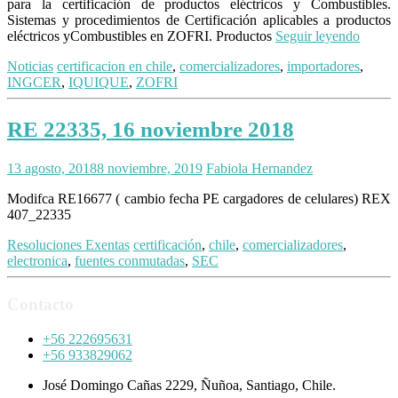
para la certificación de productos eléctricos y Combustibles.
Sistemas y procedimientos de Certificación aplicables a productos
eléctricos yCombustibles en ZOFRI. Productos
Seguir leyendo
Noticias
certificacion en chile
,
comercializadores
,
importadores
,
INGCER
,
IQUIQUE
,
ZOFRI
RE 22335, 16 noviembre 2018
13 agosto, 2018
8 noviembre, 2019
Fabiola Hernandez
Modifca RE16677 ( cambio fecha PE cargadores de celulares) REX
407_22335
Resoluciones Exentas
certificación
,
chile
,
comercializadores
,
electronica
,
fuentes conmutadas
,
SEC
Contacto
+56 222695631
+56 933829062
José Domingo Cañas 2229, Ñuñoa, Santiago, Chile.