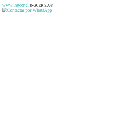
www.ingcer.cl
INGCER S.A ®