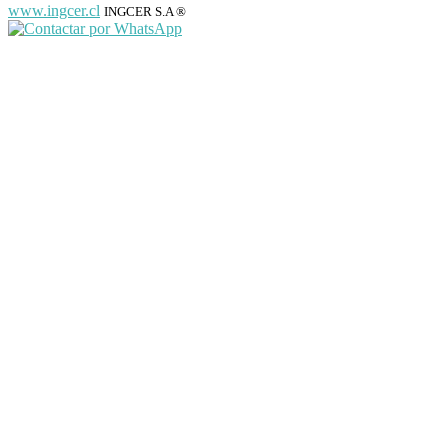
www.ingcer.cl
INGCER S.A ®