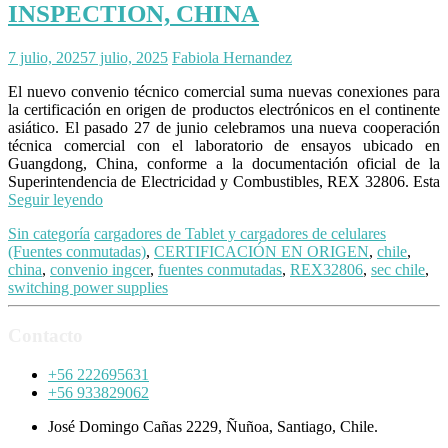
INSPECTION, CHINA
7 julio, 2025
7 julio, 2025
Fabiola Hernandez
El nuevo convenio técnico comercial suma nuevas conexiones para
la certificación en origen de productos electrónicos en el continente
asiático. El pasado 27 de junio celebramos una nueva cooperación
técnica comercial con el laboratorio de ensayos ubicado en
Guangdong, China, conforme a la documentación oficial de la
Superintendencia de Electricidad y Combustibles, REX 32806. Esta
Seguir leyendo
Sin categoría
cargadores de Tablet y cargadores de celulares
(Fuentes conmutadas)
,
CERTIFICACIÓN EN ORIGEN
,
chile
,
china
,
convenio ingcer
,
fuentes conmutadas
,
REX32806
,
sec chile
,
switching power supplies
Contacto
+56 222695631
+56 933829062
José Domingo Cañas 2229, Ñuñoa, Santiago, Chile.