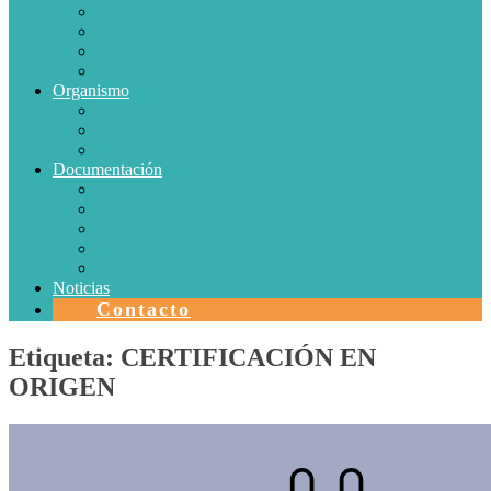
Conductores Eléctricos
Eficiencia Energética
Iluminación
Metrología
Organismo
SISTEMAS DE CERTIFICACIÓN EN CHILE
Autorizaciones
Colectores Solares
Documentación
Protocolos
Autorizaciones
Acreditaciones
Convenios con laboratorios
Calidad
Noticias
Contacto
Etiqueta:
CERTIFICACIÓN EN
ORIGEN