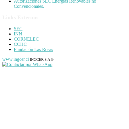
Autorizaciones SEC Energías Renovables no
Convencionales.
Links Externos
SEC
INN
CORNELEC
CCHC
Fundación Las Rosas
www.ingcer.cl
INGCER S.A ®