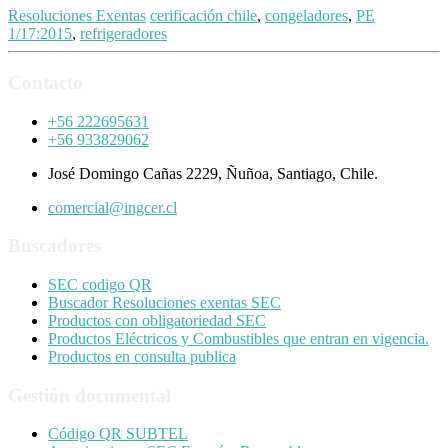
Resoluciones Exentas
cerificación chile
,
congeladores
,
PE
1/17:2015
,
refrigeradores
Contacto
+56 222695631
+56 933829062
José Domingo Cañas 2229, Ñuñoa, Santiago, Chile.
comercial@ingcer.cl
Buscadores
SEC codigo QR
Buscador Resoluciones exentas SEC
Productos con obligatoriedad SEC
Productos Eléctricos y Combustibles que entran en vigencia.
Productos en consulta publica
Gestión documental
Código QR SUBTEL