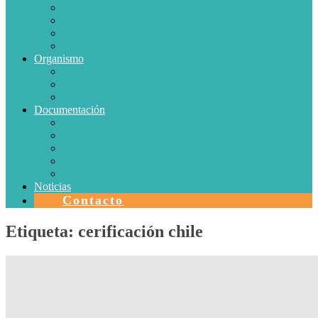
Conductores Eléctricos
Eficiencia Energética
Iluminación
Metrología
Organismo
SISTEMAS DE CERTIFICACIÓN EN CHILE
Autorizaciones
Colectores Solares
Documentación
Protocolos
Autorizaciones
Acreditaciones
Convenios con laboratorios
Calidad
Noticias
Contacto
Etiqueta:
cerificación chile