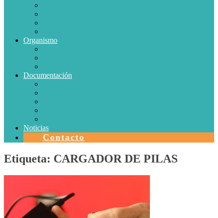
Conductores Eléctricos
Eficiencia Energética
Iluminación
Metrología
Organismo
SISTEMAS DE CERTIFICACIÓN EN CHILE
Autorizaciones
Colectores Solares
Documentación
Protocolos
Autorizaciones
Acreditaciones
Convenios con laboratorios
Calidad
Noticias
Contacto
Etiqueta:
CARGADOR DE PILAS