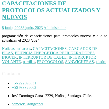
CAPACITACIONES DE
PROTOCOLOS ACTUALIZADOS Y
NUEVOS
8 junio, 2023
8 junio, 2023
Administrador
programación de capacitaciones para protocolos nuevos y que se
actualizan el 2023 /2024
Noticias
barbacoas
,
CAPACITACIONES
,
CARGADOR DE
PILAS
,
EFIENCIA ENERGETICA REFRIGERADORES
,
INGCER
,
INTERRUPTOR DE CABLE
,
INTERRUPTOR
VOLANTE
,
parrillas
,
PROTOCOLOS
,
SANWICHERAS
,
taladro
Contacto
+56 222695631
+56 933829062
José Domingo Cañas 2229, Ñuñoa, Santiago, Chile.
comercial@ingcer.cl