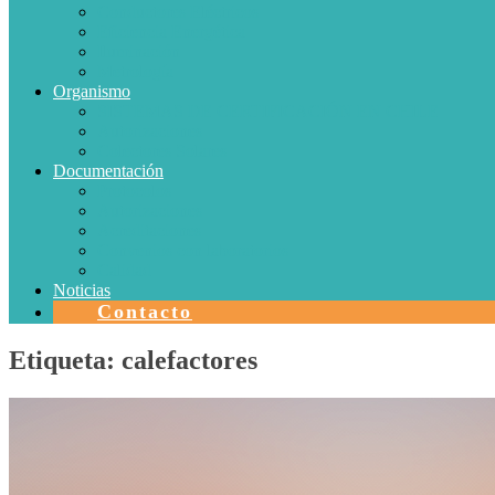
Conductores Eléctricos
Eficiencia Energética
Iluminación
Metrología
Organismo
SISTEMAS DE CERTIFICACIÓN EN CHILE
Autorizaciones
Colectores Solares
Documentación
Protocolos
Autorizaciones
Acreditaciones
Convenios con laboratorios
Calidad
Noticias
Contacto
Etiqueta:
calefactores