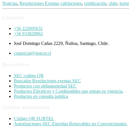
Noticias
,
Resoluciones Exentas
calefactores
,
certificación
,
chile
,
horn
Contacto
+56 222695631
+56 933829062
José Domingo Cañas 2229, Ñuñoa, Santiago, Chile.
comercial@ingcer.cl
Buscadores
SEC codigo QR
Buscador Resoluciones exentas SEC
Productos con obligatoriedad SEC
Productos Eléctricos y Combustibles que entran en vigencia.
Productos en consulta publica
Gestión documental
Código QR SUBTEL
Autorizaciones SEC Energías Renovables no Convencionales.