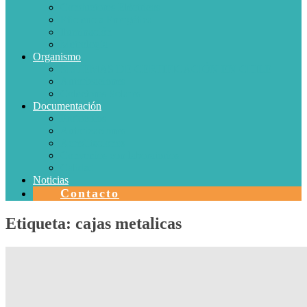
Conductores Eléctricos
Eficiencia Energética
Iluminación
Metrología
Organismo
SISTEMAS DE CERTIFICACIÓN EN CHILE
Autorizaciones
Colectores Solares
Documentación
Protocolos
Autorizaciones
Acreditaciones
Convenios con laboratorios
Calidad
Noticias
Contacto
Etiqueta:
cajas metalicas