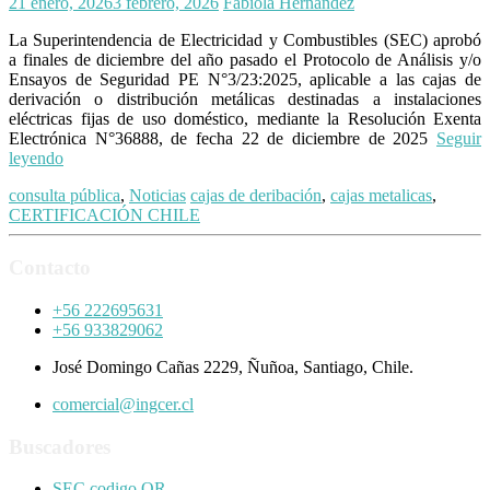
21 enero, 2026
3 febrero, 2026
Fabiola Hernandez
La Superintendencia de Electricidad y Combustibles (SEC) aprobó
a finales de diciembre del año pasado el Protocolo de Análisis y/o
Ensayos de Seguridad PE N°3/23:2025, aplicable a las cajas de
derivación o distribución metálicas destinadas a instalaciones
eléctricas fijas de uso doméstico, mediante la Resolución Exenta
Electrónica N°36888, de fecha 22 de diciembre de 2025
Seguir
leyendo
consulta pública
,
Noticias
cajas de deribación
,
cajas metalicas
,
CERTIFICACIÓN CHILE
Contacto
+56 222695631
+56 933829062
José Domingo Cañas 2229, Ñuñoa, Santiago, Chile.
comercial@ingcer.cl
Buscadores
SEC codigo QR