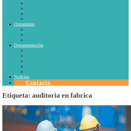
Conductores Eléctricos
Eficiencia Energética
Iluminación
Metrología
Organismo
SISTEMAS DE CERTIFICACIÓN EN CHILE
Autorizaciones
Colectores Solares
Documentación
Protocolos
Autorizaciones
Acreditaciones
Convenios con laboratorios
Calidad
Noticias
Contacto
Etiqueta:
auditoria en fabrica