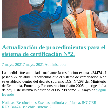
Actualización de procedimientos para el
sistema de certificación N°2.
7 mayo, 2021
7 mayo, 2021
Administrador
La medida fue anunciada mediante la resolución exenta #34474 el
pasado 22 de abril. Recordemos que el sistema de certificación N°2
se estableció dentro del decreto supremo D.S. N°298 del Ministerio
de Economía, Fomento y Reconstrucción el año 2005 que rige al día
de hoy. Este sistema lo describe el DS 298 como «Ensayo de
Seguir
leyendo
Noticias
,
Resoluciones Exentas
auditoria en fabrica
,
INGCER
,
REX 34474
,
sec chile
,
sistema 2