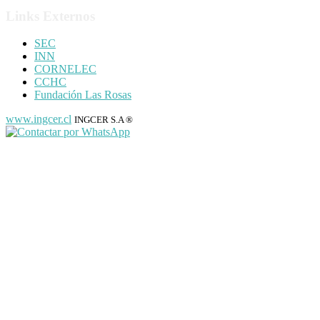
Links Externos
SEC
INN
CORNELEC
CCHC
Fundación Las Rosas
www.ingcer.cl
INGCER S.A ®