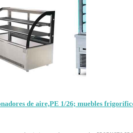
adores de aire,PE 1/26; muebles frigorífic