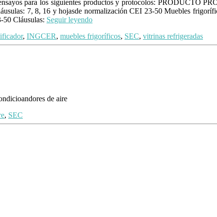
orio de ensayos para los siguientes productos y protocolos: P
las: 7, 8, 16 y hojasde normalización CEI 23-50 Muebles frigorífico
-50 Cláusulas:
Seguir leyendo
ficador
,
INGCER
,
muebles frigoríficos
,
SEC
,
vitrinas refrigeradas
ondicioandores de aire
re
,
SEC