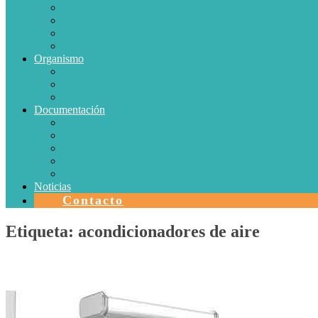
Conductores Eléctricos
Eficiencia Energética
Iluminación
Metrología
Organismo
SISTEMAS DE CERTIFICACIÓN EN CHILE
Autorizaciones
Colectores Solares
Documentación
Protocolos
Autorizaciones
Acreditaciones
Convenios con laboratorios
Calidad
Noticias
Contacto
Etiqueta:
acondicionadores de aire