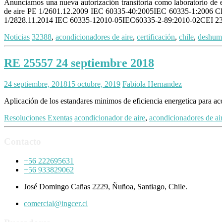
Anunciamos una nueva autorización transitoria como laborat
de aire PE 1/2601.12.2009 IEC 60335-40:2005IEC 60335-1:2006 Cláusu
1/2828.11.2014 IEC 60335-12010-05IEC60335-2-89:2010-02CEI 23
Noticias
32388
,
acondicionadores de aire
,
certificación
,
chile
,
deshumi
RE 25557 24 septiembre 2018
24 septiembre, 2018
15 octubre, 2019
Fabiola Hernandez
Aplicación de los estandares minimos de eficiencia energetica para ac
Resoluciones Exentas
acondicionador de aire
,
acondicionadores de ai
Contacto
+56 222695631
+56 933829062
José Domingo Cañas 2229, Ñuñoa, Santiago, Chile.
comercial@ingcer.cl