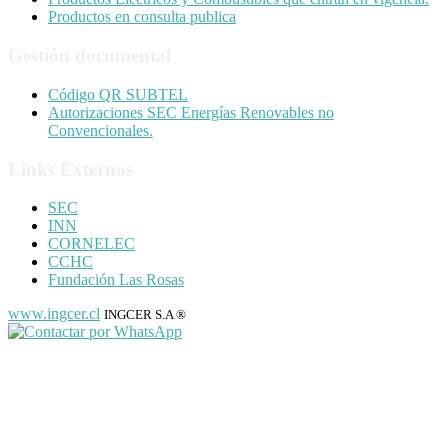
Productos en consulta publica
Gestión documental
Código QR SUBTEL
Autorizaciones SEC Energías Renovables no
Convencionales.
Links Externos
SEC
INN
CORNELEC
CCHC
Fundación Las Rosas
www.ingcer.cl
INGCER S.A ®