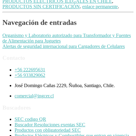
PRODUCTOS ELECTRICOS ILEGALES EN CHILE
,
PRODUCTOS SIN CERTIFICACIÓN
.
enlace permanente
.
Navegación de entradas
Organismo y Laboratorio autorizado para Transformador y Fuentes
de Alimentación para Juguetes
Alertas de seguridad internacional para Cargadores de Celulares
Contacto
+56 222695631
+56 933829062
José Domingo Cañas 2229, Ñuñoa, Santiago, Chile.
comercial@ingcer.cl
Buscadores
SEC codigo QR
Buscador Resoluciones exentas SEC
Productos con obligatoriedad SEC
Productos Eléctricos y Combustibles que entran en vigencia.