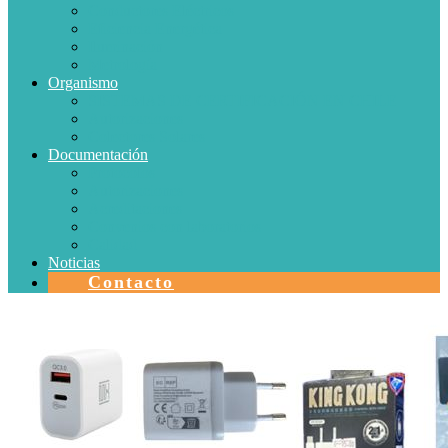
Conductores Eléctricos
Eficiencia Energética
Iluminación
Metrología
Organismo
SISTEMAS DE CERTIFICACIÓN EN CHILE
Autorizaciones
Colectores Solares
Documentación
Protocolos
Autorizaciones
Acreditaciones
Convenios con laboratorios
Calidad
Noticias
Contacto