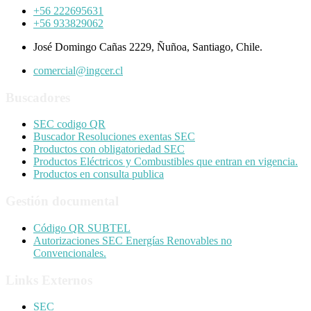
+56 222695631
+56 933829062
José Domingo Cañas 2229, Ñuñoa, Santiago, Chile.
comercial@ingcer.cl
Buscadores
SEC codigo QR
Buscador Resoluciones exentas SEC
Productos con obligatoriedad SEC
Productos Eléctricos y Combustibles que entran en vigencia.
Productos en consulta publica
Gestión documental
Código QR SUBTEL
Autorizaciones SEC Energías Renovables no
Convencionales.
Links Externos
SEC