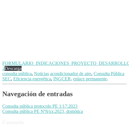
FORMULARIO_INDICACIONES_PROYECTO_DESARROLL
2
Descarga
consulta pública
,
Noticias
acondicionador de aire
,
Consulta Pública
SEC
,
Eficiencia energética
,
INGCER
.
enlace permanente
.
Navegación de entradas
Consulta pública protocolo PE 1/17:2023
Consulta pública PE Nº8/xx:2023, domótica
Contacto