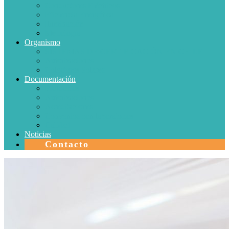
Conductores Eléctricos
Eficiencia Energética
Iluminación
Metrología
Organismo
SISTEMAS DE CERTIFICACIÓN EN CHILE
Autorizaciones
Colectores Solares
Documentación
Protocolos
Autorizaciones
Acreditaciones
Convenios con laboratorios
Calidad
Noticias
Contacto