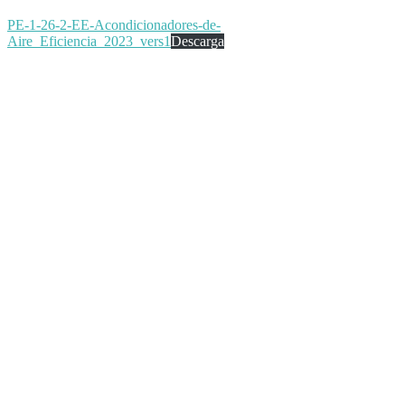
PE-1-26-2-EE-Acondicionadores-de-
Aire_Eficiencia_2023_vers1
Descarga