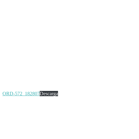
ORD-572_182807
Descarga